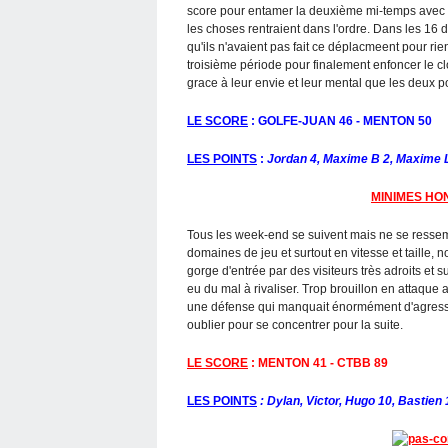
score pour entamer la deuxième mi-temps avec pl
les choses rentraient dans l'ordre. Dans les 16
qu'ils n'avaient pas fait ce déplacmeent pour rie
troisième période pour finalement enfoncer le cl
grace à leur envie et leur mental que les deux po
LE SCORE
: GOLFE-JUAN 46 - MENTON 50
LES POINTS
:
Jordan 4, Maxime B 2, Maxime L 
MINIMES H
Tous les week-end se suivent mais ne se ressem
domaines de jeu et surtout en vitesse et taille, 
gorge d'entrée par des visiteurs très adroits et 
eu du mal à rivaliser. Trop brouillon en attaqu
une défense qui manquait énormément d'agressivi
oublier pour se concentrer pour la suite.
LE SCORE
: MENTON 41 - CTBB 89
LES POINTS
: Dylan, Victor, Hugo 10, Bastien 1