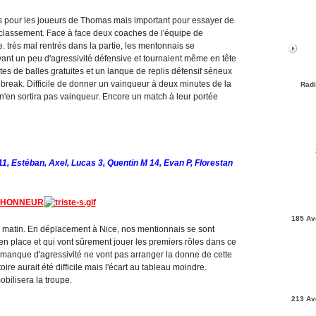
es pour les joueurs de Thomas mais important pour essayer de
 classement. Face à face deux coaches de l'équipe de
e. très mal rentrés dans la partie, les mentonnais se
ant un peu d'agressivité défensive et tournaient même en tête
 de balles gratuites et un lanque de replis défensif sérieux
break. Difficile de donner un vainqueur à deux minutes de la
Radi
n n'en sortira pas vainqueur. Encore un match à leur portée
11, Estéban, Axel, Lucas 3, Quentin M 14, Evan P, Florestan
 HONNEUR
185 Av
 matin. En déplacement à Nice, nos mentionnais se sont
n place et qui vont sûrement jouer les premiers rôles dans ce
 manque d'agressivité ne vont pas arranger la donne de cette
ire aurait été difficile mais l'écart au tableau moindre.
bilisera la troupe.
213 Av