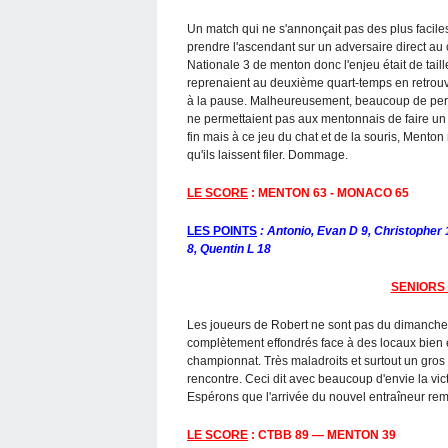
Un match qui ne s'annonçait pas des plus facil
prendre l'ascendant sur un adversaire direct au
Nationale 3 de menton donc l'enjeu était de taill
reprenaient au deuxième quart-temps en retrouv
à la pause. Malheureusement, beaucoup de pertes
ne permettaient pas aux mentonnais de faire un 
fin mais à ce jeu du chat et de la souris, Mento
qu'ils laissent filer. Dommage.
LE SCORE
: MENTON 63 - MONACO 65
LES POINTS
: Antonio, Evan D 9, Christopher 
8, Quentin L 18
SENIORS
Les joueurs de Robert ne sont pas du dimanche
complètement effondrés face à des locaux bien e
championnat. Très maladroits et surtout un gros
rencontre. Ceci dit avec beaucoup d'envie la victo
Espérons que l'arrivée du nouvel entraîneur remo
LE SCORE
: CTBB 89 — MENTON 39