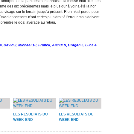
s amorphe de la part des mentonnais et la messe était dite. Les
rme des dix précédentes mais le plus dur à voir a été la non
ce visage sur le terrain jusqu'à présent. Rien n'est perdu pour
David et consorts n'ont certes plus droit à l'erreur mais doivent
eprendre le goal avérage au retour.
 4, David 2, Michaël 10, Franck, Arthur 9, Dragan 5, Luca 4
LES RESULTATS DU
LES RESULTATS DU
WEEK-END
WEEK-END