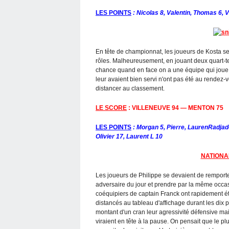
LES POINTS
: Nicolas 8, Valentin, Thomas 6, 
En tête de championnat, les joueurs de Kosta se 
rôles. Malheureusement, en jouant deux quart-temp
chance quand en face on a une équipe qui joue é
leur avaient bien servi n'ont pas été au rendez-v
distancer au classement.
LE SCORE
: VILLENEUVE 94 — MENTON 75
LES POINTS
: Morgan 5, Pierre, LaurenRadjad
Olivier 17, Laurent L 10
NATIONA
Les joueurs de Philippe se devaient de remporte
adversaire du jour et prendre par la même occas
coéquipiers de captain Franck ont rapidement é
distancés au tableau d'affichage durant les dix 
montant d'un cran leur agressivité défensive mai
viraient en tête à la pause. On pensait que le plu