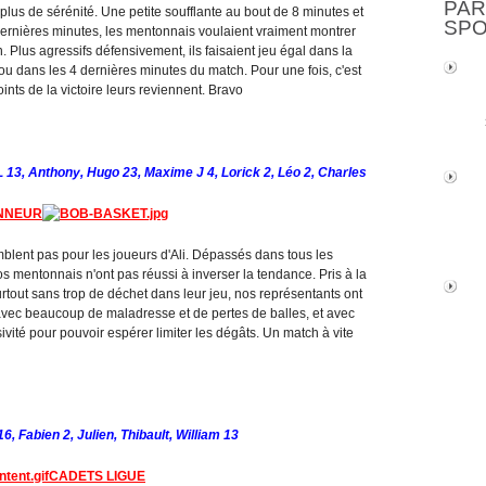
PAR
us de sérénité. Une petite soufflante au bout de 8 minutes et
SP
 dernières minutes, les mentonnais voulaient vraiment montrer
n. Plus agressifs défensivement, ils faisaient jeu égal dans la
ou dans les 4 dernières minutes du match. Pour une fois, c'est
ints de la victoire leurs reviennent. Bravo
13, Anthony, Hugo 23, Maxime J 4, Lorick 2, Léo 2, Charles
ONNEUR
blent pas pour les joueurs d'Ali. Dépassés dans tous les
nos mentonnais n'ont pas réussi à inverser la tendance. Pris à la
surtout sans trop de déchet dans leur jeu, nos représentants ont
e avec beaucoup de maladresse et de pertes de balles, et avec
té pour pouvoir espérer limiter les dégâts. Un match à vite
6, Fabien 2, Julien, Thibault, William 13
CADETS LIGUE