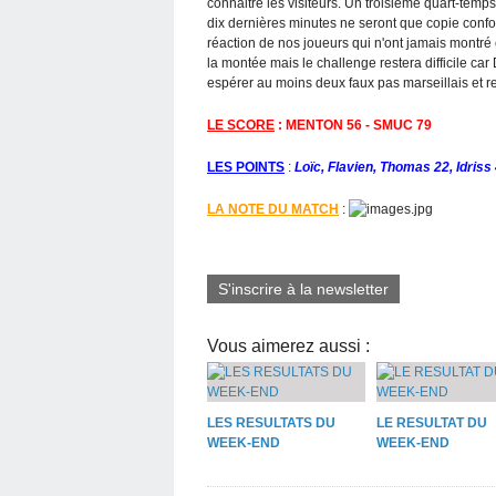
connaitre les visiteurs. Un troisième quart-temp
dix dernières minutes ne seront que copie confo
réaction de nos joueurs qui n'ont jamais montré 
la montée mais le challenge restera difficile car 
espérer au moins deux faux pas marseillais et r
LE SCORE
: MENTON 56 - SMUC 79
LES POINTS
:
Loïc, Flavien, Thomas 22, Idriss
LA NOTE DU MATCH
:
S'inscrire à la newsletter
Vous aimerez aussi :
LES RESULTATS DU
LE RESULTAT DU
WEEK-END
WEEK-END