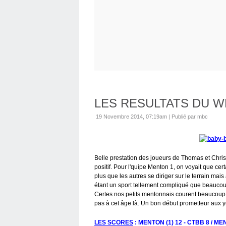
LES RESULTATS DU 
19 Novembre 2014, 07:19am
|
Publié par mbc
Belle prestation des joueurs de Thomas et Chris
positif. Pour l'quipe Menton 1, on voyait que ce
plus que les autres se diriger sur le terrain mai
étant un sport tellement compliqué que beaucou
Certes nos petits mentonnais courent beaucoup ap
pas à cet âge là. Un bon début prometteur aux y
LES SCORES
: MENTON (1) 12 - CTBB 8 / MEN