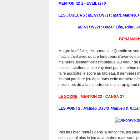
MENTON (2) 2 - EVEIL (2) 0
LES JOUEURS
:
MENTON (1)
: Matt, Mathéo, F
MENTON (2)
: Oscar, Léni, Rémi, J
BENJAMIN
Malgré la défaite, les joueurs de Quentin se son
match, c'est avec quatre longueurs d'avance qu'i
malheureusement catastrophique. Au retour de l
mais les visiteurs ne le voyaient pas du même oei
faire accroître le score au tableau. 8 dernières 
finiront par faire jeu égal dans cette dernière 
aussi durs dû à la maladresse et au trop grand 
LE SCORE
: MENTON 22 - CANSA 37
LES POINTS
: Mathéo, David, Mathieu 8, Killia
Pas très bien rentrés dans la rencontre, les jou
subissaient plus le jeu adversaires mais sans pour