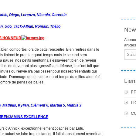
abio, Diégo, Lorenzo, Niccolo, Corentin
an, Ugo, Jack-Alban, Romain, Thélio
News
S HONNEUR
Abonne
article
t bien comportés lors de cette rencontre. Bien rentrés dans le
Email
ls finiront le premier quart temps mais le second sera
a pause, nos petits mentonnais essayèrent bien de revenir
l et en devenant plus agressifs en défense, ils n'ont fait que
minutes ou l'envie n'a pas cesser pour nos représentants qui
période. Dommage que les deux quart-temps du milieu aient été
Lien
nombre de pertes de balles.
F
LI
n, Mathias, Kylian, Clément 6, Martial 5, Mathis 3
C
BENJAMINS EXCELLENCE
eurs d'Annick, exceptionnellement coachés par Lulu,
 autant se faire trop distancer. Il fallait absolument revenir au