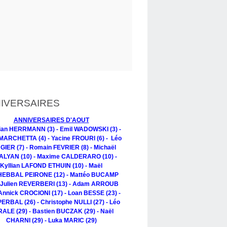
IVERSAIRES
ANNIVERSAIRES D'AOUT
tian HERRMANN (3) - Emil WADOWSKI (3) -
MARCHETTA (4) - Yacine FROURI (6) - Léo
IER (7) - Romain FEVRIER (8) - Michaël
LYAN (10) - Maxime CALDERARO (10) -
Kyllian LAFOND ETHUIN (10) - Maël
EBBAL PEIRONE (12) - Mattéo BUCAMP
- Julien REVERBERI (13) - Adam ARROUB
 Annick CROCIONI (17) - Loan BESSE (23) -
PERBAL (26) - Christophe NULLI (27) - Léo
ALE (29) - Bastien BUCZAK (29) - Naël
CHARNI (29) - Luka MARIC (29)