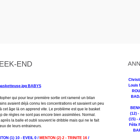
WEEK-END
ANN
Chris
Louis 
BABYS
ROUG
BADA
topher qui pour leur première sortie ont ramené un bilan
rtains avaient déjà connu les concentrations et savaient un peu
BENH
s à cet âge là on apprend vite. Le problème est que le basket
(12) 
p de règles ne sont pas encore bien assimilées. Normal.
(15) -
rès la balle et oubli souvent le dribble mais qui ne le fait
Félix 
eux de leurs entraineurs.
BAR
TON (1) 10 - EVEIL 0 /
MENTON (2) 2 - TRINITE 16
/