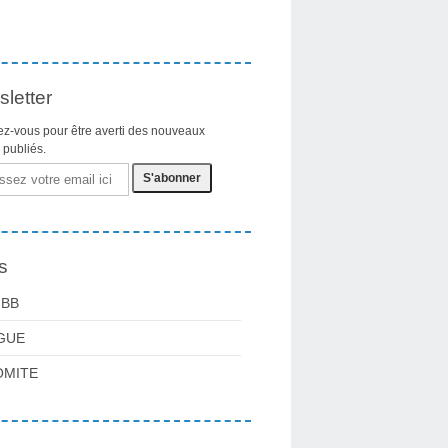
letter
z-vous pour être averti des nouveaux
s publiés.
s
FBB
GUE
OMITE