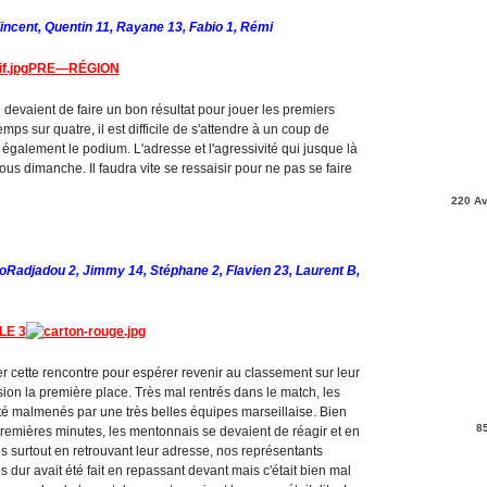
Vincent, Quentin 11, Rayane 13, Fabio 1, Rémi
PRE—RÉGION
devaient de faire un bon résultat pour jouer les premiers
s sur quatre, il est difficile de s'attendre à un coup de
galement le podium. L'adresse et l'agressivité qui jusque là
ous dimanche. Il faudra vite se ressaisir pour ne pas se faire
220 Av
oRadjadou 2, Jimmy 14, Stéphane 2, Flavien 23, Laurent B,
LE 3
r cette rencontre pour espérer revenir au classement sur leur
ion la première place. Très mal rentrés dans le match, les
té malmenés par une très belles équipes marseillaise. Bien
8
premières minutes, les mentonnais se devaient de réagir et en
s surtout en retrouvant leur adresse, nos représentants
s dur avait été fait en repassant devant mais c'était bien mal