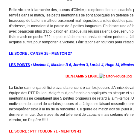
Belle victoire à l'arrachée des joueurs d'Olivier, exceptionnellement coachés 
rentrés dans le match, les petits mentonnais se sont appliqués en défense ce
beaucoup de ballons malheureusement mal négociés dans les doubles pas. 
d'adresse, ils menaient à la pause de 2 petites longueurs. En faisant une dé
avec beaucoup plus d'application en attaque, ils réussissaient à creuser un pe
ils le match en poche ??? Le petit relâchement dans la dernière période a fail
acquise suffira pour remporter la victoire. Félicitations en tout cas pour l'état d
LE SCORE
: CANSA 25 - MENTON 27
LES POINTS
:
Maxime L, Maxime B 6, Jordan 3, Lorick 4, Hugo 14, Nicolas
BENJAMINS LIGUE
La tâche s'annonçait difficile avant la rencontre car les joueurs d'Annick devai
équipe des PTT Toulon. Malgré tout, en étant bien appliqués en attaque et surt
mentonnais ne comptaient que 5 petites longueurs de retard à la mi-temps. 
motivation de la part de certains joueurs et la fatigue se faisant ressentir, do
incompréhensible à la fin de la rencontre. Ce genre de match doit se jouer à
dernière minute. Dommage, ils ont tellement de capacité mais certains n'en 
viendra, on l'espère !!!!!!!
LE SCORE
: PTT TOULON 71 - MENTON 41