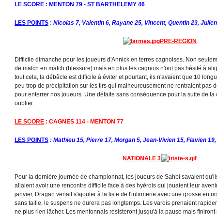
LE SCORE
: MENTON 79 - ST BARTHELEMY 46
LES POINTS
:
Nicolas 7, Valentin 6, Rayane 25, Vincent, Quentin 23, Julie
PRE-REGION
Difficile dimanche pour les joueurs d'Annick en terres cagnoises. Non seuleme
de match en match (blessure) mais en plus les cagnois n'ont pas hésité à al
tout cela, la débâcle est difficile à éviter et pourtant, ils n'avaient que 10 lo
peu trop de précipitation sur les tirs qui malheureusement ne rentraient pas 
pour enterrer nos joueurs. Une défaite sans conséquence pour la suite de la c
oublier.
LE SCORE
: CAGNES 114 - MENTON 77
LES POINTS
: Mathieu 15, Pierre 17, Morgan 5, Jean-Vivien 15, Flavien 19,
NATIONALE 3
Pour la dernière journée de championnat, les joueurs de Sahbi savaient qu'i
allaient avoir une rencontre difficile face à des hyérois qui jouaient leur aven
janvier, Dragan venait s'ajouter à la liste de l'infirmerie avec une grosse entor
sans taille, le suspens ne durera pas longtemps. Les varois prenaient rapid
ne plus rien lâcher. Les mentonnais résisteront jusqu'à la pause mais finiront 