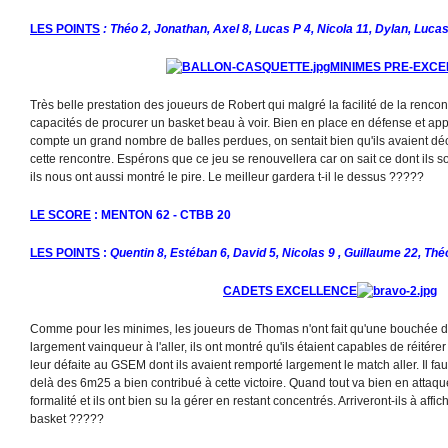
LES POINTS
: Théo 2, Jonathan, Axel 8, Lucas P 4, Nicola 11, Dylan, Lucas
MINIMES PRE-EXC
Très belle prestation des joueurs de Robert qui malgré la facilité de la rencon
capacités de procurer un basket beau à voir. Bien en place en défense et ap
compte un grand nombre de balles perdues, on sentait bien qu'ils avaient dé
cette rencontre. Espérons que ce jeu se renouvellera car on sait ce dont ils s
ils nous ont aussi montré le pire. Le meilleur gardera t-il le dessus ?????
LE SCORE
: MENTON 62 - CTBB 20
LES POINTS
:
Quentin 8, Estéban 6, David 5, Nicolas 9 , Guillaume 22, Thé
CADETS EXCELLENCE
Comme pour les minimes, les joueurs de Thomas n'ont fait qu'une bouchée de
largement vainqueur à l'aller, ils ont montré qu'ils étaient capables de réitére
leur défaite au GSEM dont ils avaient remporté largement le match aller. Il faut
delà des 6m25 a bien contribué à cette victoire. Quand tout va bien en attaqu
formalité et ils ont bien su la gérer en restant concentrés. Arriveront-ils à affic
basket ?????