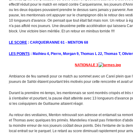
effectif réduit pour le match en retard contre Carqueiranne, les joueurs d'Ann
ou les deux équipes pouvaient prendre le dessus sans jamais y parvenir. Avec 
pause, les mentonnais ont appuyer sur le champignon dès le retour des vestia
10 longueurs d'avance. On pensait que tout était fait mais non. Un retour à ég
n'a pas affolé nos joueurs. Une deuxième petite accélération qui laissera Car
block. Une victoire bien méritée. Et un retour en minibus torride !!!!
LE SCORE
: CARQUEIRANNE 61 - MENTON 68
LES POINTS
: Mathieu 4, Pierre, Morgan 9, Thomas L 22, Thomas T, Olivier
NATIONALE 3
Ambiance de feu samedi pour ce match au sommet avec un Careï plein que l'
joueurs de Sahbi étaient pourtant très motivés pour cette rencontre et avait 
Durant la première mi-temps, les mentonnais se sont montrés crispés et très 
à s'emballer et pourtant, la pause était atteinte avec 13 longueurs d'avance p
si les coéquipiers de Guillaume allaient réagir.
Au retour des vestiaires, Menton retrouvait son adresse et entamait sa remo
et Thomas avec quelques tirs primés. Mandelieu n'avait pas l'intention d'abdi
la moindre erreur de nos joueurs coûtait deux points. Dès l'entame de la dern
local entrait sur le parquet. Le retard au score diminuait rapidement pour arriv