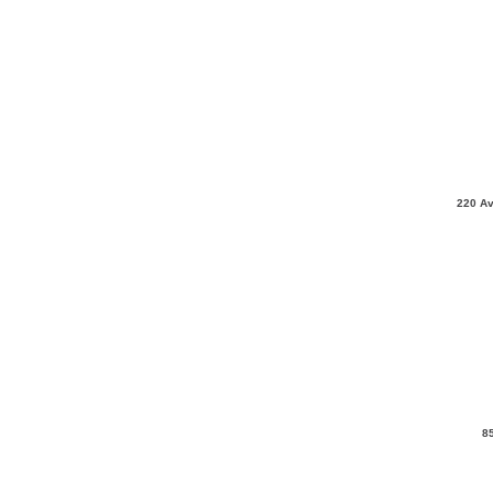
220 Av
8