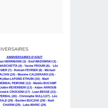
IVERSAIRES
ANNIVERSAIRES D'AOUT
tian HERRMANN (3) - Emil WADOWSKI (3) -
MARCHETTA (4) - Yacine FROURI (6) - Léo
IER (7) - Romain FEVRIER (8) - Michaël
LYAN (10) - Maxime CALDERARO (10) -
Kyllian LAFOND ETHUIN (10) - Maël
EBBAL PEIRONE (12) - Mattéo BUCAMP
- Julien REVERBERI (13) - Adam ARROUB
 Annick CROCIONI (17) - Loan BESSE (23) -
PERBAL (26) - Christophe NULLI (27) - Léo
ALE (29) - Bastien BUCZAK (29) - Naël
CHARNI (29) - Luka MARIC (29)