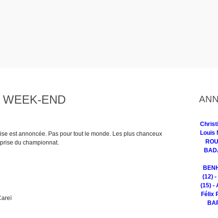
 WEEK-END
ANN
Chris
Louis 
reprise est annoncée. Pas pour tout le monde. Les plus chanceux
ROUG
eprise du championnat.
BADA
BENH
(12) 
(15) -
Félix 
Careï
BAR