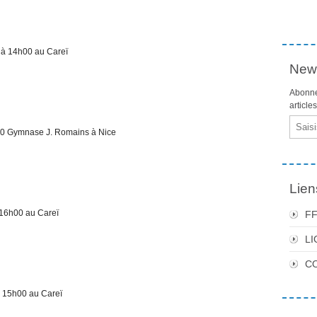
à 14h00 au Careï
News
Abonne
article
Email
0 Gymnase J. Romains à Nice
Lien
16h00 au Careï
F
LI
C
 15h00 au Careï