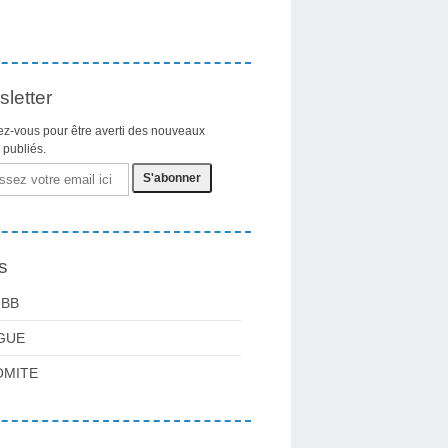
letter
z-vous pour être averti des nouveaux
s publiés.
s
FBB
GUE
OMITE