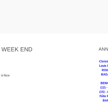
 WEEK END
ANN
Chris
Louis 
ROUG
BADA
r à Nice
BENH
(12) 
(15) -
Félix 
BAR