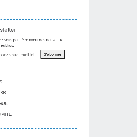
letter
z-vous pour être averti des nouveaux
s publiés.
s
FBB
GUE
OMITE