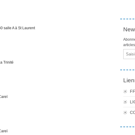
salle A à St Laurent
News
Abonne
article
Email
 Trinité
Lien
F
Careï
LI
C
Careï