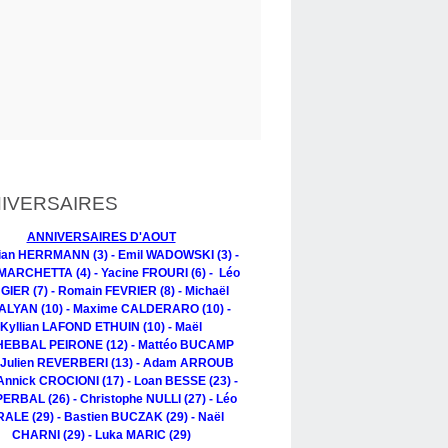
IVERSAIRES
ANNIVERSAIRES D'AOUT
tian HERRMANN (3) - Emil WADOWSKI (3) -
MARCHETTA (4) - Yacine FROURI (6) - Léo
IER (7) - Romain FEVRIER (8) - Michaël
LYAN (10) - Maxime CALDERARO (10) -
Kyllian LAFOND ETHUIN (10) - Maël
EBBAL PEIRONE (12) - Mattéo BUCAMP
- Julien REVERBERI (13) - Adam ARROUB
 Annick CROCIONI (17) - Loan BESSE (23) -
PERBAL (26) - Christophe NULLI (27) - Léo
ALE (29) - Bastien BUCZAK (29) - Naël
CHARNI (29) - Luka MARIC (29)