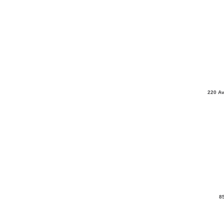
220 Av
8