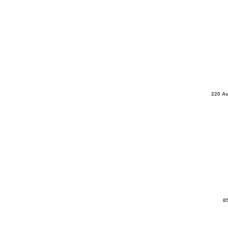
220 Av
8