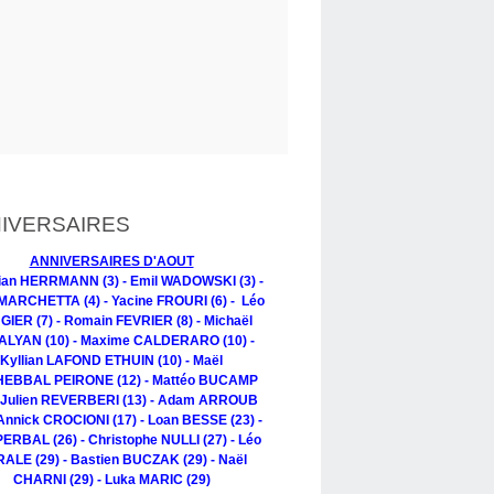
IVERSAIRES
ANNIVERSAIRES D'AOUT
tian HERRMANN (3) - Emil WADOWSKI (3) -
MARCHETTA (4) - Yacine FROURI (6) - Léo
IER (7) - Romain FEVRIER (8) - Michaël
LYAN (10) - Maxime CALDERARO (10) -
Kyllian LAFOND ETHUIN (10) - Maël
EBBAL PEIRONE (12) - Mattéo BUCAMP
- Julien REVERBERI (13) - Adam ARROUB
 Annick CROCIONI (17) - Loan BESSE (23) -
PERBAL (26) - Christophe NULLI (27) - Léo
ALE (29) - Bastien BUCZAK (29) - Naël
CHARNI (29) - Luka MARIC (29)