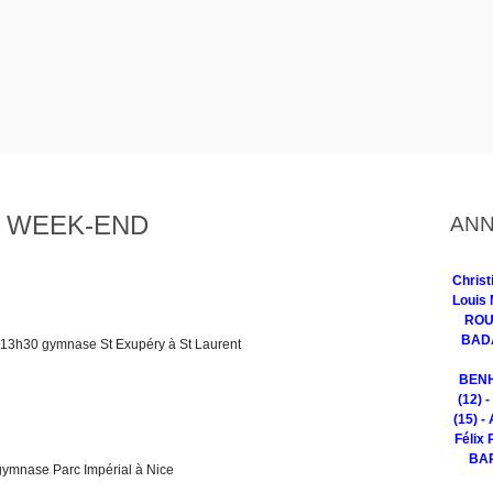
 WEEK-END
ANN
Chris
Louis 
ROUG
BADA
3h30 gymnase St Exupéry à St Laurent
BENH
(12) 
(15) -
Félix 
BAR
mnase Parc Impérial à Nice