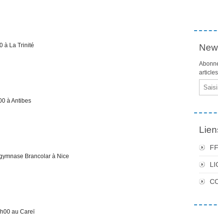
à La Trinité
News
Abonne
article
Email
0 à Antibes
Lien
F
ymnase Brancolar à Nice
LI
C
h00 au Careï