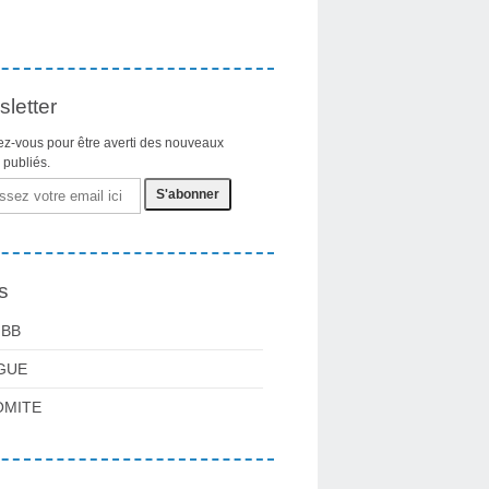
letter
z-vous pour être averti des nouveaux
s publiés.
s
FBB
GUE
OMITE