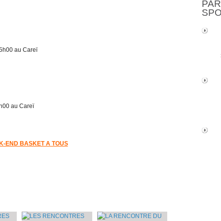
PAR
SP
h00 au Careï
00 au Careï
K-END BASKET A TOUS