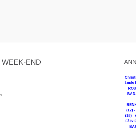
 WEEK-END
ANN
Chris
Louis 
ROUG
BADA
es
BENH
(12) 
(15) -
Félix 
BAR