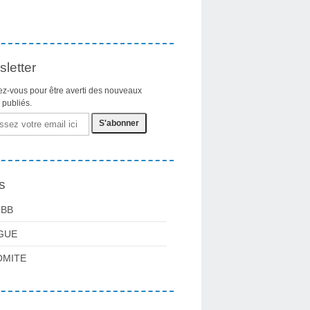
letter
z-vous pour être averti des nouveaux
s publiés.
s
FBB
GUE
OMITE