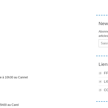
News
Abonne
article
Email
Lien
F
 à 10h30 au Cannet
LI
C
5h00 au Careï