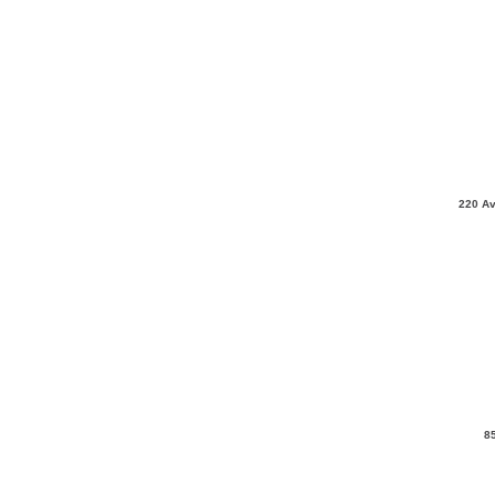
220 Av
8