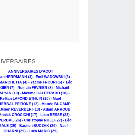
IVERSAIRES
ANNIVERSAIRES D'AOUT
tian HERRMANN (3) - Emil WADOWSKI (3) -
MARCHETTA (4) - Yacine FROURI (6) - Léo
IER (7) - Romain FEVRIER (8) - Michaël
LYAN (10) - Maxime CALDERARO (10) -
Kyllian LAFOND ETHUIN (10) - Maël
EBBAL PEIRONE (12) - Mattéo BUCAMP
- Julien REVERBERI (13) - Adam ARROUB
 Annick CROCIONI (17) - Loan BESSE (23) -
PERBAL (26) - Christophe NULLI (27) - Léo
ALE (29) - Bastien BUCZAK (29) - Naël
CHARNI (29) - Luka MARIC (29)