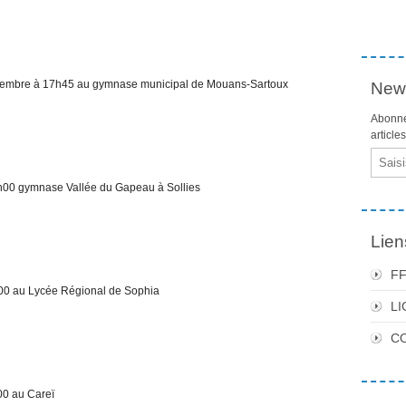
re à 17h45 au gymnase municipal de Mouans-Sartoux
News
Abonne
article
Email
0 gymnase Vallée du Gapeau à Sollies
Lien
F
0 au Lycée Régional de Sophia
LI
C
0 au Careï