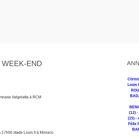
 WEEK-END
ANN
Chris
Louis 
ROUG
BADA
mnase Valgelatta à RCM
BENH
(12) 
(15) -
Félix 
BAR
7h00 stade Louis II à Monaco