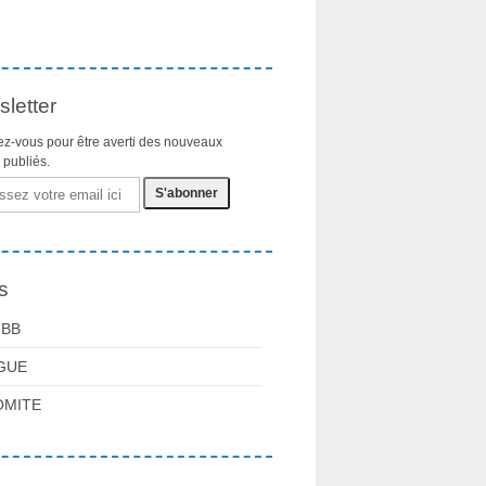
letter
z-vous pour être averti des nouveaux
s publiés.
s
FBB
GUE
OMITE