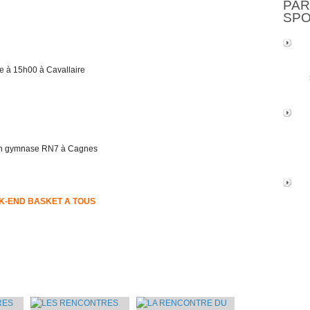
PAR
SP
à 15h00 à Cavallaire
h gymnase RN7 à Cagnes
K-END BASKET A TOUS