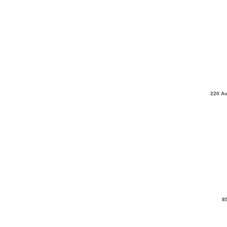
220 Av
8