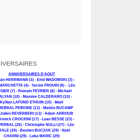
IVERSAIRES
ANNIVERSAIRES D'AOUT
tian HERRMANN (3) - Emil WADOWSKI (3) -
MARCHETTA (4) - Yacine FROURI (6) - Léo
IER (7) - Romain FEVRIER (8) - Michaël
LYAN (10) - Maxime CALDERARO (10) -
Kyllian LAFOND ETHUIN (10) - Maël
EBBAL PEIRONE (12) - Mattéo BUCAMP
- Julien REVERBERI (13) - Adam ARROUB
 Annick CROCIONI (17) - Loan BESSE (23) -
PERBAL (26) - Christophe NULLI (27) - Léo
ALE (29) - Bastien BUCZAK (29) - Naël
CHARNI (29) - Luka MARIC (29)