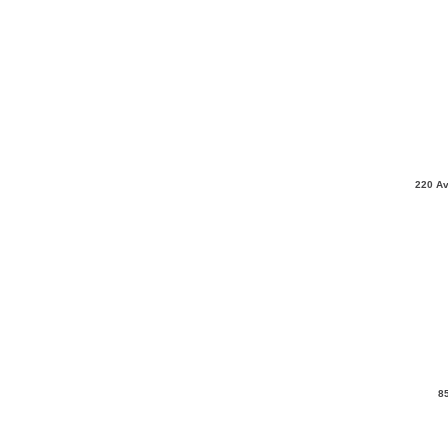
220 Av
8