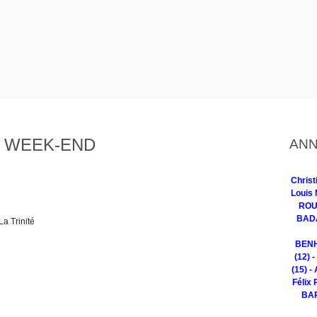
 WEEK-END
ANN
Chris
Louis 
ROUG
BADA
a Trinité
BENH
(12) 
(15) -
Félix 
BAR