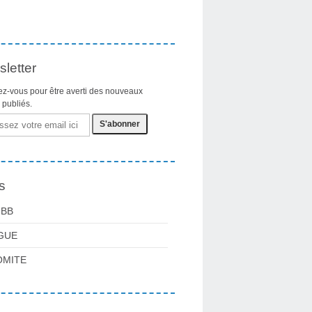
letter
z-vous pour être averti des nouveaux
s publiés.
s
FBB
GUE
OMITE