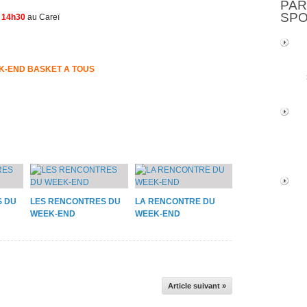
PAR
SP
 14h30
au Careï
K-END BASKET A TOUS
S DU
LES RENCONTRES DU
LA RENCONTRE DU
WEEK-END
WEEK-END
Article suivant »