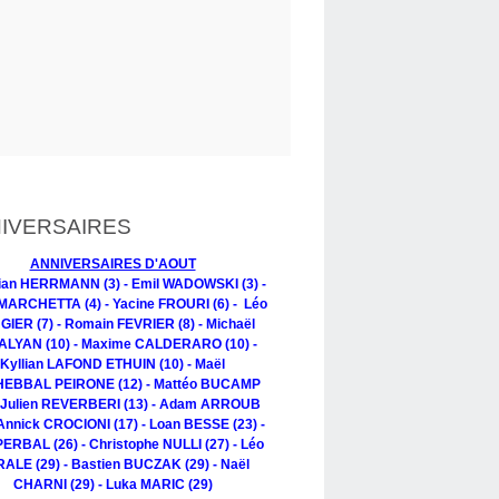
IVERSAIRES
ANNIVERSAIRES D'AOUT
tian HERRMANN (3) - Emil WADOWSKI (3) -
MARCHETTA (4) - Yacine FROURI (6) - Léo
IER (7) - Romain FEVRIER (8) - Michaël
LYAN (10) - Maxime CALDERARO (10) -
Kyllian LAFOND ETHUIN (10) - Maël
EBBAL PEIRONE (12) - Mattéo BUCAMP
- Julien REVERBERI (13) - Adam ARROUB
 Annick CROCIONI (17) - Loan BESSE (23) -
PERBAL (26) - Christophe NULLI (27) - Léo
ALE (29) - Bastien BUCZAK (29) - Naël
CHARNI (29) - Luka MARIC (29)