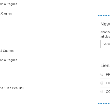
0h à Cagnes
à Cagnes
News
Abonne
article
Email
 à Cagnes
6h à Cagnes
Lien
F
LI
à 15h à Beaulieu
C