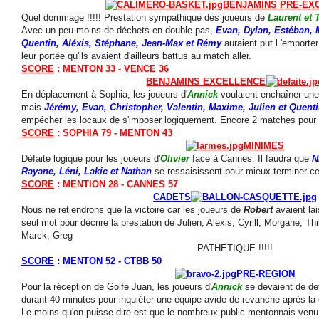
BENJAMINS PRE-EX
Quel dommage !!!!! Prestation sympathique des joueurs de
Laurent et
Avec un peu moins de déchets en double pas,
Evan, Dylan, Estéban,
Quentin, Aléxis, Stéphane, Jean-Max et Rémy
auraient put l 'emporte
leur portée qu'ils avaient d'ailleurs battus au match aller.
SCORE
: MENTON 33 - VENCE 36
BENJAMINS EXCELLENCE
En déplacement à Sophia, les joueurs d'
Annick
voulaient enchaîner une
mais
Jérémy, Evan, Christopher, Valentin, Maxime, Julien et Quent
empécher les locaux de s'imposer logiquement. Encore 2 matches pour e
SCORE
: SOPHIA 79 - MENTON 43
MINIMES
Défaite logique pour les joueurs d'
Olivier
face à Cannes. Il faudra que
N
Rayane, Léni, Lakic et Nathan
se ressaisissent pour mieux terminer c
SCORE
: MENTION 28 - CANNES 57
CADETS
Nous ne retiendrons que la victoire car les joueurs de
Robert
avaient lai
seul mot pour décrire la prestation de Julien, Alexis, Cyrill, Morgane, Th
Marck, Greg
PATHETIQUE !!!!!
SCORE
: MENTON 52 - CTBB 50
PRE-REGION
Pour la réception de Golfe Juan, les joueurs d'
Annick
se devaient de de
durant 40 minutes pour inquiéter une équipe avide de revanche après la d
Le moins qu'on puisse dire est que le nombreux public mentonnais venu 