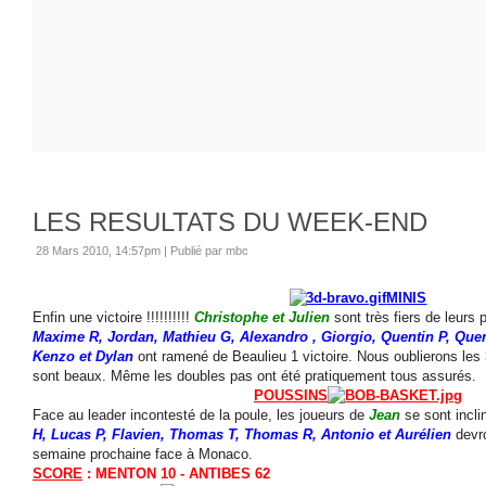
LES RESULTATS DU WEEK-END
28 Mars 2010, 14:57pm
|
Publié par mbc
MINIS
Enfin une victoire !!!!!!!!!!
Christophe et Julien
sont très fiers de leurs 
Maxime R, Jordan, Mathieu G, Alexandro , Giorgio, Quentin P, Que
Kenzo et Dylan
ont ramené de Beaulieu 1 victoire. Nous oublierons les 
sont beaux. Même les doubles pas ont été pratiquement tous assurés.
POUSSINS
Face au leader incontesté de la poule, les joueurs de
Jean
se sont incl
H, Lucas P, Flavien, Thomas T, Thomas R, Antonio et Aurélien
devro
semaine prochaine face à Monaco.
SCORE
: MENTON 10 - ANTIBES 62