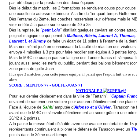
pas été déçu par la prestation des deux équipes.
Dès le début du match, les 2 formations se rendaient coups pour coups 
une excellente adresse extérieure. A la fin du 1er quart-temps Golfe men
Dès l'entame du 2ème, les coaches resseraient leur défense mais le MB
virer entête à la pause sur le score de 40 à 35.
Dès la reprise, le
"petit Lolo
" distillait quelques caviars en contre atta
poignet magique ce qui permit à
Mathieu, Aléxis, Laurent A, Thomas, 
Laurent L et Jimmy
de faire un écart de 11 points à l'entame de la dern
Mais rien n'était joué en connaissant la faculté de réaction des visiteurs 
envoya 4 missiles à 3 pts pour faire recoller son équipe à 3 petites lon
Mais le MBC ne craqua pas sur la ligne des Lancer-francs et s'imposa f
jouant aussi avec les nerfs du public, perdant des ballons bêtement (c
zone press de golfe Juan.
Plus que 3 matches pour cette jeune équipe, il parait que l'espoir fait vivre et 
alors.......................
SCORE
: MENTON 77 - GOLFE-JUAN 71
NATIONALE 3
Pour leur dernier déplacement dans la ville de "Tartarin", "
Captain Fran
devaient de ramener une victoire pour assurer définitivement une place 
Face à l'équipe de
Sahbi
amputée d
'Alfonso et d'Olivier
, Tarascon ne f
avant que le MBC ne s'envole définitivement au score grâce à une adress
26/42 à 2 points).
A la pause la messe était déjà dite avec une avance confortable de 15 p
représentants continuaient à piloner le défense de Tarascon avec un
Ti
points dans le 3ème quart-temps.