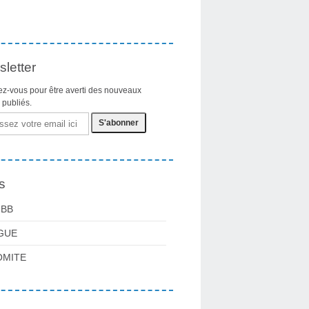
letter
z-vous pour être averti des nouveaux
s publiés.
s
FBB
GUE
OMITE