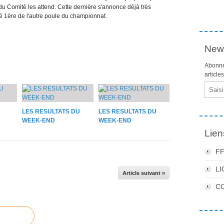
u Comité les attend. Cette dernière s'annonce déjà très
iné 1ère de l'autre poule du championnat.
News
Abonne
article
Email
LES RESULTATS DU
LES RESULTATS DU
WEEK-END
WEEK-END
Lien
F
LI
Article suivant »
C