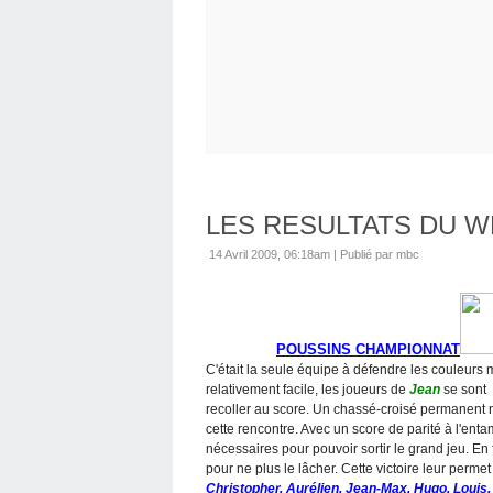
LES RESULTATS DU 
14 Avril 2009, 06:18am
|
Publié par mbc
POUSSINS CHAMPIONNAT
C'était la seule équipe à défendre les couleur
relativement facile, les joueurs de
Jean
se sont 
recoller au score. Un chassé-croisé permanent 
cette rencontre. Avec un score de parité à l'enta
nécessaires pour pouvoir sortir le grand jeu. En 
pour ne plus le lâcher. Cette victoire leur perm
Christopher, Aurélien, Jean-Max, Hugo, Louis