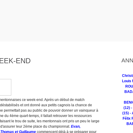
WEEK-END
ANN
Chris
Louis 
ROUG
BADA
s mentonnaises ce week-end. Après un début de match
BENH
déstabilisés et ont donné aux petits cagnois la chance de
(12) 
ne permettait pas au public de pouvoir donner un vainqueur à
(15) -
me du 4ème quart-temps, il fallait retrouver les ressources
Félix 
faisant le trou de suite, les mentonnais ont pris un peu le large
BAR
et d'assurer leur 2ème place du championnat.
Evan,
, Thomas et Guillaume
commencent déjà à se préparer pour