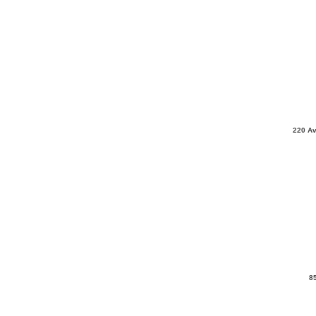
220 Av
8