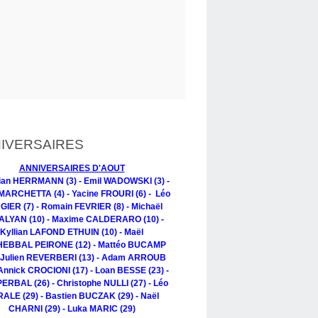
IVERSAIRES
ANNIVERSAIRES D'AOUT
tian HERRMANN (3) - Emil WADOWSKI (3) -
MARCHETTA (4) - Yacine FROURI (6) - Léo
IER (7) - Romain FEVRIER (8) - Michaël
LYAN (10) - Maxime CALDERARO (10) -
Kyllian LAFOND ETHUIN (10) - Maël
EBBAL PEIRONE (12) - Mattéo BUCAMP
- Julien REVERBERI (13) - Adam ARROUB
 Annick CROCIONI (17) - Loan BESSE (23) -
PERBAL (26) - Christophe NULLI (27) - Léo
ALE (29) - Bastien BUCZAK (29) - Naël
CHARNI (29) - Luka MARIC (29)