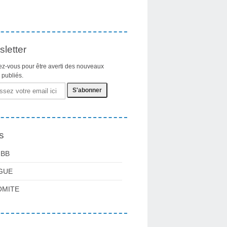
letter
z-vous pour être averti des nouveaux
s publiés.
s
FBB
GUE
OMITE