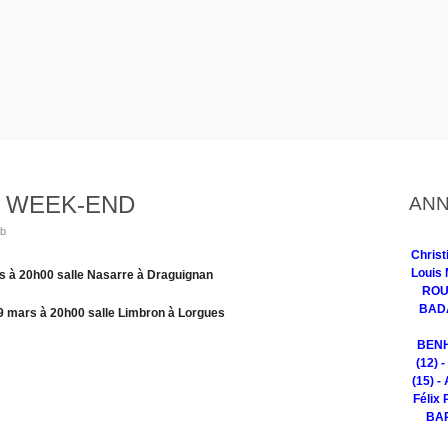
 WEEK-END
ANN
ub
Chris
Louis 
à 20h00 salle Nasarre à Draguignan
ROUG
BADA
mars à 20h00 salle Limbron à Lorgues
BENH
(12) 
(15) -
Félix 
BAR