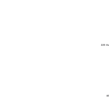
220 Av
8