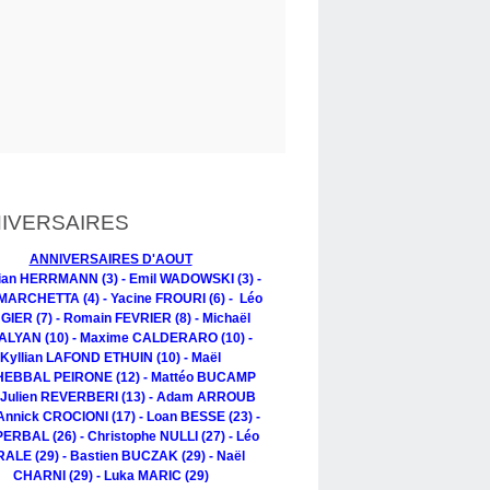
IVERSAIRES
ANNIVERSAIRES D'AOUT
tian HERRMANN (3) - Emil WADOWSKI (3) -
MARCHETTA (4) - Yacine FROURI (6) - Léo
IER (7) - Romain FEVRIER (8) - Michaël
LYAN (10) - Maxime CALDERARO (10) -
Kyllian LAFOND ETHUIN (10) - Maël
EBBAL PEIRONE (12) - Mattéo BUCAMP
- Julien REVERBERI (13) - Adam ARROUB
 Annick CROCIONI (17) - Loan BESSE (23) -
PERBAL (26) - Christophe NULLI (27) - Léo
ALE (29) - Bastien BUCZAK (29) - Naël
CHARNI (29) - Luka MARIC (29)