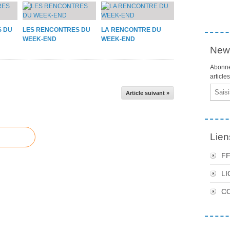
S DU
LES RENCONTRES DU
LA RENCONTRE DU
WEEK-END
WEEK-END
News
Abonne
article
Email
Article suivant »
Lien
F
LI
C