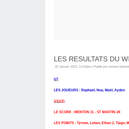
LES RESULTATS DU 
30 Janvier 2023, 14:02pm
|
Publié par menton basket
U7
LES JOUEURS : Raphaël, Noa, Maël, Ayden
U11(2)
LE SCORE : MENTON 11 - ST MARTIN 28
LES POINTS : Tyrone, Lohan, Ethan 2, Tiago, Ma