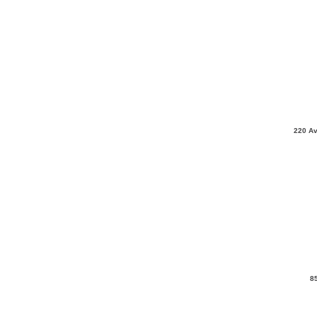
220 Av
8