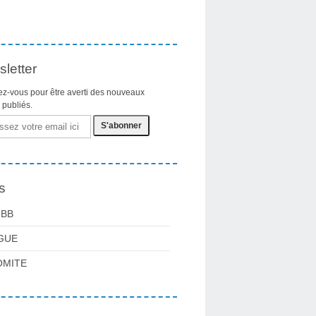
letter
z-vous pour être averti des nouveaux
s publiés.
s
FBB
GUE
OMITE