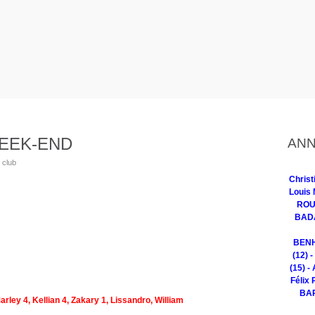
WEEK-END
ANN
 club
Chris
Louis 
ROUG
BADA
BENH
(12) 
(15) -
Félix 
BAR
rley 4, Kellian 4, Zakary 1, Lissandro, William