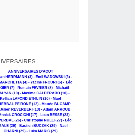
IVERSAIRES
ANNIVERSAIRES D'AOUT
tian HERRMANN (3) - Emil WADOWSKI (3) -
MARCHETTA (4) - Yacine FROURI (6) - Léo
IER (7) - Romain FEVRIER (8) - Michaël
LYAN (10) - Maxime CALDERARO (10) -
Kyllian LAFOND ETHUIN (10) - Maël
EBBAL PEIRONE (12) - Mattéo BUCAMP
- Julien REVERBERI (13) - Adam ARROUB
 Annick CROCIONI (17) - Loan BESSE (23) -
PERBAL (26) - Christophe NULLI (27) - Léo
ALE (29) - Bastien BUCZAK (29) - Naël
CHARNI (29) - Luka MARIC (29)