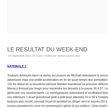
LE RESULTAT DU WEEK-END
19 Septembre 2022, 07:52am
|
Publié par menton basket club
NATIONALE 3
Toujours diminués dans ce derby, les joueurs de Michaël débutaient la rencon
adversaire mais une petite accélération en fin de quart-temps leur permettait
19). Au début de la deuxième période Menton maintenait sa pression défensiv
Monaco finissait par réagir pour reprendre les devants à la pause 38 à 37. Le 
gérés par nos représentants. Le monégasques subissaient et souffraient face 
nos intérieurs. L'écart grandissait petit à petit pour atteindre 53 à 58 à l'en
toujours plus incisif, creusait l'écart et semblait se diriger vers le succès (53 
locaux passaient en zone et commençait à gêner le jeu visiteur. L'élan avait