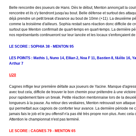
Belle rencontre des joueurs de Hans. Dès le début, Menton annonçait la couleu
rencontre et ils s'y tiendront jusqu'au bout. Belle défense et surtout des attaq
déjà prendre un petit break d'avance au bout de 10mn (+11). La deuxième 
comme la troisième d'ailleurs. Sophia restait sans réaction donc difficile de cr
surtout que Menton confirmait de quart-temps en quart-temps. La dernière pé
nos représentants continueront sur leur lancée et les locaux s'enfonçaient de
LE SCORE : SOPHIA 38 - MENTON 95
LES POINTS : Mathis 1, Nuno 14, Ellian 2, Noa F 11, Bastien 8, f&élix 16, Y
Arthur 7
U20
Cagnes inflige leur première défaite aux joueurs de Yacine. Manque d'agressi
avec tout cela, difficile de trouver le bon chemin pour prétendre à une victoire
pour rapidement faire un break. Petite réaction mentonnaise lors de la deuxi
longueurs à la pause. Au retour des vestiaires, Menton retrouvait son attaqu
qui permettait aux cagnois de conforter leur avance. La dernière période ne 
jamais fais le job et le jeu offensif n'a pas été très propre non plus. Avec cela 
Attention le championnat n'est pas terminé.
LE SCORE : CAGNES 79 - MENTON 65