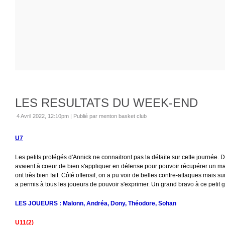
LES RESULTATS DU WEEK-END
4 Avril 2022, 12:10pm
|
Publié par menton basket club
U7
Les petits protégés d'Annick ne connaitront pas la défaite sur cette journée. De 
avaient à coeur de bien s'appliquer en défense pour pouvoir récupérer un m
ont très bien fait. Côté offensif, on a pu voir de belles contre-attaques mais
a permis à tous les joueurs de pouvoir s'exprimer. Un grand bravo à ce petit 
LES JOUEURS : Malonn, Andréa, Dony, Théodore, Sohan
U11(2)