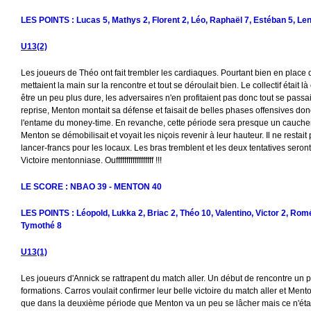
LES POINTS : Lucas 5, Mathys 2, Florent 2, Léo, Raphaël 7, Estéban 5, Le
U13(2)
Les joueurs de Théo ont fait trembler les cardiaques. Pourtant bien en place 
mettaient la main sur la rencontre et tout se déroulait bien. Le collectif était 
être un peu plus dure, les adversaires n'en profitaient pas donc tout se passai
reprise, Menton montait sa défense et faisait de belles phases offensives donc t
l'entame du money-time. En revanche, cette période sera presque un cauchemar
Menton se démobilisait et voyait les niçois revenir à leur hauteur. Il ne restait
lancer-francs pour les locaux. Les bras tremblent et les deux tentatives seront 
Victoire mentonniase. Ouffffffffffffffffff !!!
LE SCORE : NBAO 39 - MENTON 40
LES POINTS : Léopold, Lukka 2, Briac 2, Théo 10, Valentino, Victor 2, Romé
Tymothé 8
U13(1)
Les joueurs d'Annick se rattrapent du match aller. Un début de rencontre un p
formations. Carros voulait confirmer leur belle victoire du match aller et Ment
que dans la deuxième période que Menton va un peu se lâcher mais ce n'étai