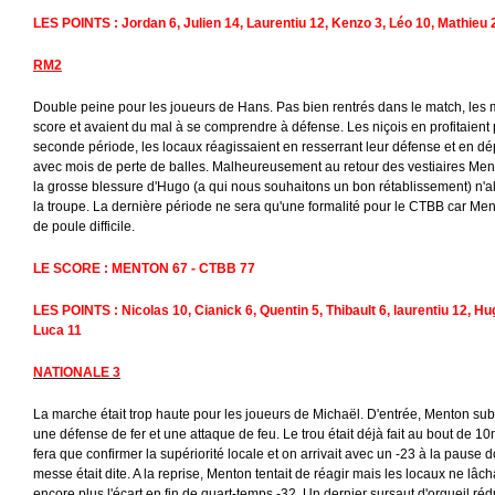
LES POINTS : Jordan 6, Julien 14, Laurentiu 12, Kenzo 3, Léo 10, Mathieu
RM2
Double peine pour les joueurs de Hans. Pas bien rentrés dans le match, les 
score et avaient du mal à se comprendre à défense. Les niçois en profitaient
seconde période, les locaux réagissaient en resserrant leur défense et en dé
avec mois de perte de balles. Malheureusement au retour des vestiaires Ment
la grosse blessure d'Hugo (a qui nous souhaitons un bon rétablissement) n'all
la troupe. La dernière période ne sera qu'une formalité pour le CTBB car Mento
de poule difficile.
LE SCORE : MENTON 67 - CTBB 77
LES POINTS : Nicolas 10, Cianick 6, Quentin 5, Thibault 6, laurentiu 12, Hu
Luca 11
NATIONALE 3
La marche était trop haute pour les joueurs de Michaël. D'entrée, Menton subiss
une défense de fer et une attaque de feu. Le trou était déjà fait au bout de 
fera que confirmer la supériorité locale et on arrivait avec un -23 à la pause 
messe était dite. A la reprise, Menton tentait de réagir mais les locaux ne lâ
encore plus l'écart en fin de quart-temps -32. Un dernier sursaut d'orgueil rédu