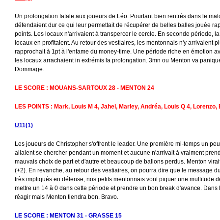
Un prolongation fatale aux joueurs de Léo. Pourtant bien rentrés dans le mat
défendaient dur ce qui leur permettait de récupérer de belles balles jouée r
points. Les locaux n'arrivaient à transpercer le cercle. En seconde période, la
locaux en profitaient. Au retour des vestiaires, les mentonnais n'y arrivaient
rapprochait à 1pt à l'entame du money-time. Une période riche en émotion 
les locaux arrachaient in extrémis la prolongation. 3mn ou Menton va paniquer
Dommage.
LE SCORE : MOUANS-SARTOUX 28 - MENTON 24
LES POINTS : Mark, Louis M 4, Jahel, Marley, Andréa, Louis Q 4, Lorenzo,
U11(1)
Les joueurs de Christopher s'offrent le leader. Une première mi-temps un peu
allaient se chercher pendant un moment et aucune n'arrivait à vraiment pre
mauvais choix de part et d'autre et beaucoup de ballons perdus. Menton virai
(+2). En revanche, au retour des vestiaires, on pourra dire que le message du
très impliqués en défense, nos petits mentonnais vont piquer une multitude de
mettre un 14 à 0 dans cette période et prendre un bon break d'avance. Dans 
réagir mais Menton tiendra bon. Bravo.
LE SCORE : MENTON 31 - GRASSE 15