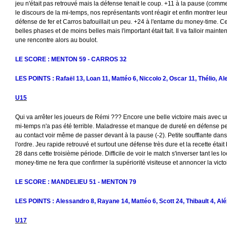
jeu n'était pas retrouvé mais la défense tenait le coup. +11 à la pause (comm
le discours de la mi-temps, nos représentants vont réagir et enfin montrer leur
défense de fer et Carros bafouillait un peu. +24 à l'entame du money-time. C
belles phases et de moins belles mais l'important était fait. Il va falloir mainten
une rencontre alors au boulot.
LE SCORE : MENTON 59 - CARROS 32
LES POINTS : Rafaël 13, Loan 11, Mattéo 6, Niccolo 2, Oscar 11, Thélio, A
U15
Qui va arrêter les joueurs de Rémi ??? Encore une belle victoire mais avec u
mi-temps n'a pas été terrible. Maladresse et manque de dureté en défense pe
au contact voir même de passer devant à la pause (-2). Petite soufflante dans l
l'ordre. Jeu rapide retrouvé et surtout une défense très dure et la recette étai
28 dans cette troisième période. Difficile de voir le match s'inverser tant les 
money-time ne fera que confirmer la supériorité visiteuse et annoncer la victo
LE SCORE : MANDELIEU 51 - MENTON 79
LES POINTS : Alessandro 8, Rayane 14, Mattéo 6, Scott 24, Thibault 4, Alé
U17