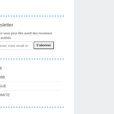
letter
z-vous pour être averti des nouveaux
s publiés.
s
FBB
GUE
OMITE