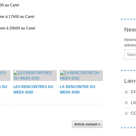
00 au Careï
er à 17h00 au Careï
er à 20h00 au Careï
News
Abonne
article
Email
Lien
S DU
LES RENCONTRES DU
LA RENCONTRE DU
F
WEEK-END
WEEK-END
LI
C
Article suivant »