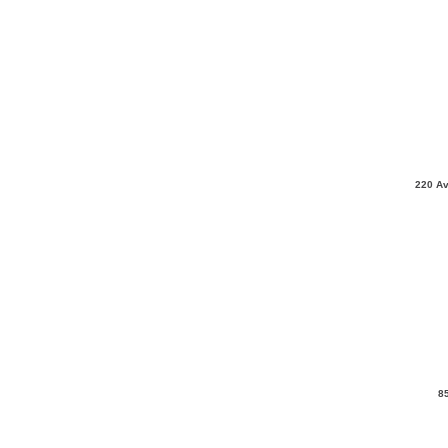
220 Av
8