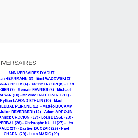
IVERSAIRES
ANNIVERSAIRES D'AOUT
tian HERRMANN (3) - Emil WADOWSKI (3) -
MARCHETTA (4) - Yacine FROURI (6) - Léo
IER (7) - Romain FEVRIER (8) - Michaël
LYAN (10) - Maxime CALDERARO (10) -
Kyllian LAFOND ETHUIN (10) - Maël
EBBAL PEIRONE (12) - Mattéo BUCAMP
- Julien REVERBERI (13) - Adam ARROUB
 Annick CROCIONI (17) - Loan BESSE (23) -
PERBAL (26) - Christophe NULLI (27) - Léo
ALE (29) - Bastien BUCZAK (29) - Naël
CHARNI (29) - Luka MARIC (29)