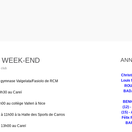
 WEEK-END
ANN
 club
Chris
Louis 
u gymnase Valgelata/Fasiolo de RCM
ROUG
BADA
0h30 au Careï
BENH
0 au collège Valleri à Nice
(12) 
(15) -
 11h00 à la Halle des Sports de Carros
Félix 
BAR
 13h00 au Careï