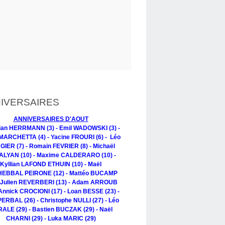
IVERSAIRES
ANNIVERSAIRES D'AOUT
tian HERRMANN (3) - Emil WADOWSKI (3) -
MARCHETTA (4) - Yacine FROURI (6) - Léo
IER (7) - Romain FEVRIER (8) - Michaël
LYAN (10) - Maxime CALDERARO (10) -
Kyllian LAFOND ETHUIN (10) - Maël
EBBAL PEIRONE (12) - Mattéo BUCAMP
- Julien REVERBERI (13) - Adam ARROUB
 Annick CROCIONI (17) - Loan BESSE (23) -
PERBAL (26) - Christophe NULLI (27) - Léo
ALE (29) - Bastien BUCZAK (29) - Naël
CHARNI (29) - Luka MARIC (29)