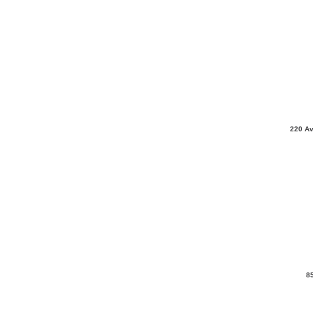
220 Av
8