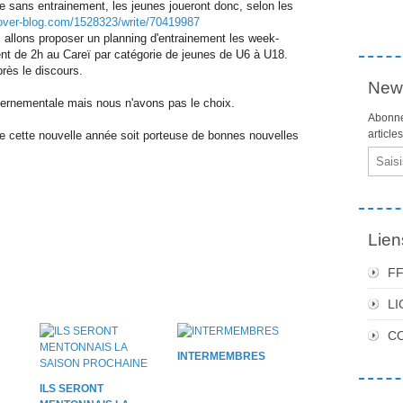
 sans entrainement, les jeunes joueront donc, selon les
.over-blog.com/1528323/write/70419987
 allons proposer un planning d'entrainement les week-
t de 2h au Careï par catégorie de jeunes de U6 à U18.
rès le discours.
News
vernementale mais nous n'avons pas le choix.
Abonne
article
e cette nouvelle année soit porteuse de bonnes nouvelles
Email
Lien
F
LI
C
INTERMEMBRES
ILS SERONT