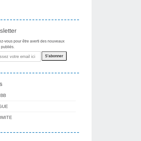
letter
z-vous pour être averti des nouveaux
s publiés.
s
FBB
GUE
OMITE