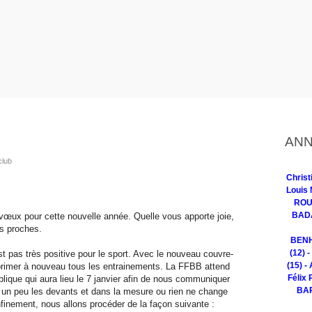
ANN
club
Chris
Louis 
ROUG
BADA
vœux pour cette nouvelle année. Quelle vous apporte joie,
os proches.
BENH
(12) 
 pas très positive pour le sport. Avec le nouveau couvre-
(15) -
rimer à nouveau tous les entrainements. La FFBB attend
Félix 
lique qui aura lieu le 7 janvier afin de nous communiquer
BAR
e un peu les devants et dans la mesure ou rien ne change
inement, nous allons procéder de la façon suivante :