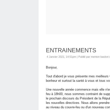
ENTRAINEMENTS
4 Janvier 2021, 14:51pm
|
Publié par menton basket 
Bonjour,
Tout d'abord je vous présente mes meilleurs 
bonheur et surtout la santé à vous et tous v
Une nouvelle année commence mais elle n'est
feu à 18h00, nous sommes contraint de supp
le prochain discours du Président de la Répub
les nouvelles directives. Nous allons prendr
au niveau du couvre-feu ou d'un nouveau conf