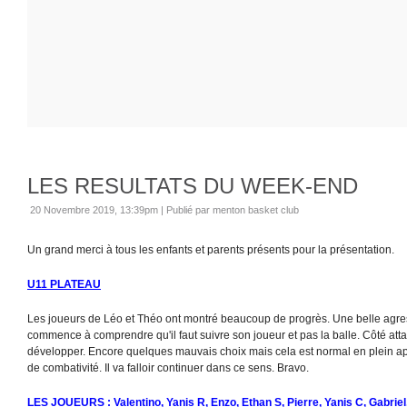
LES RESULTATS DU WEEK-END
20 Novembre 2019, 13:39pm
|
Publié par menton basket club
Un grand merci à tous les enfants et parents présents pour la présentation.
U11 PLATEAU
Les joueurs de Léo et Théo ont montré beaucoup de progrès. Une belle agre
commence à comprendre qu'il faut suivre son joueur et pas la balle. Côté att
développer. Encore quelques mauvais choix mais cela est normal en plein appr
de combativité. Il va falloir continuer dans ce sens. Bravo.
LES JOUEURS :
Valentino, Yanis R, Enzo, Ethan S, Pierre, Yanis C, Gabriel