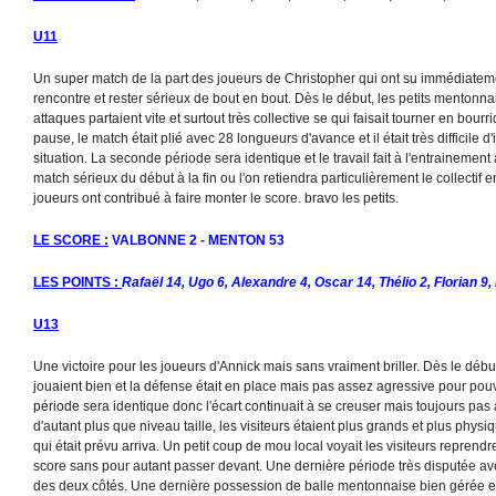
U11
Un super match de la part des joueurs de Christopher qui ont su immédiateme
rencontre et rester sérieux de bout en bout. Dès le début, les petits mentonna
attaques partaient vite et surtout très collective se qui faisait tourner en bou
pause, le match était plié avec 28 longueurs d'avance et il était très difficil
situation. La seconde période sera identique et le travail fait à l'entrainemen
match sérieux du début à la fin ou l'on retiendra particulièrement le collectif 
joueurs ont contribué à faire monter le score. bravo les petits.
LE SCORE :
VALBONNE 2 - MENTON 53
LES POINTS :
Rafaël 14, Ugo 6, Alexandre 4, Oscar 14, Thélio 2, Florian 9,
U13
Une victoire pour les joueurs d'Annick mais sans vraiment briller. Dès le déb
jouaient bien et la défense était en place mais pas assez agressive pour pou
période sera identique donc l'écart continuait à se creuser mais toujours pas 
d'autant plus que niveau taille, les visiteurs étaient plus grands et plus physi
qui était prévu arriva. Un petit coup de mou local voyait les visiteurs reprendr
score sans pour autant passer devant. Une dernière période très disputée a
des deux côtés. Une dernière possession de balle mentonnaise bien gérée et u