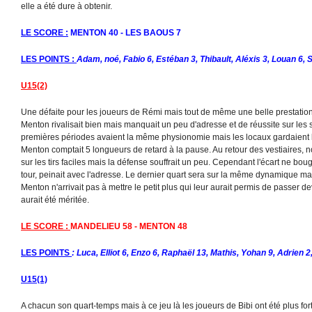
elle a été dure à obtenir.
LE SCORE :
MENTON 40 - LES BAOUS 7
LES POINTS :
Adam, noé, Fabio 6, Estéban 3, Thibault, Aléxis 3, Louan 6, S
U15(2)
Une défaite pour les joueurs de Rémi mais tout de même une belle prestation
Menton rivalisait bien mais manquait un peu d'adresse et de réussite sur les 
premières périodes avaient la même physionomie mais les locaux gardaient l
Menton comptait 5 longueurs de retard à la pause. Au retour des vestiaires, n
sur les tirs faciles mais la défense souffrait un peu. Cependant l'écart ne boug
tour, peinait avec l'adresse. Le dernier quart sera sur la même dynamique mai
Menton n'arrivait pas à mettre le petit plus qui leur aurait permis de passer 
aurait été méritée.
LE SCORE :
MANDELIEU 58 - MENTON 48
LES POINTS
: Luca, Elliot 6, Enzo 6, Raphaël 13, Mathis, Yohan 9, Adrien 2,
U15(1)
A chacun son quart-temps mais à ce jeu là les joueurs de Bibi ont été plus fort