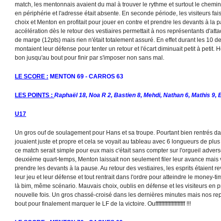
match, les mentonnais avaient du mal à trouver le rythme et surtout le chemin d
en périphérie et l'adresse était absente. En seconde période, les visiteurs f
choix et Menton en profitait pour jouer en contre et prendre les devants à la
accélération dès le retour des vestiaires permettait à nos représentants d'at
de marge (12pts) mais rien n'était totalement assuré. En effet durant les 10 d
montaient leur défense pour tenter un retour et l'écart diminuait petit à petit
bon jusqu'au bout pour finir par s'imposer non sans mal.
LE SCORE :
MENTON 69 - CARROS 63
LES POINTS :
Raphaël 18, Noa R 2, Bastien 8, Mehdi, Nathan 6, Mathis 9, E
U17
Un gros ouf de soulagement pour Hans et sa troupe. Pourtant bien rentrés d
jouaient juste et propre et cela se voyait au tableau avec 6 longueurs de pl
ce match serait simple pour eux mais c'était sans compter sur l'orgueil adver
deuxième quart-temps, Menton laissait non seulement filer leur avance mais 
prendre les devants à la pause. Au retour des vestiaires, les esprits étaient 
leur jeu et leur défense et tout rentrait dans l'ordre pour atteindre le money-
là bim, même scénario. Mauvais choix, oublis en défense et les visiteurs en pr
nouvelle fois. Un gros chassé-croisé dans les dernières minutes mais nos rep
bout pour finalement marquer le LF de la victoire. Ouffffffffffffffffffff !!!