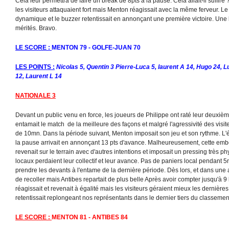
Cela leur permettra de faire un break de 8pts à la pause. Cela allait-il suffire 
les visiteurs attaquaient fort mais Menton réagissait avec la même ferveur. 
dynamique et le buzzer retentissait en annonçant une première victoire. Une b
mérités. Bravo.
LE SCORE :
MENTON 79 - GOLFE-JUAN 70
LES POINTS :
Nicolas 5, Quentin 3 Pierre-Luca 5, laurent A 14, Hugo 24, Lu
12, Laurent L 14
NATIONALE 3
Devant un public venu en force, les joueurs de Philippe ont raté leur deuxi
entamait le match de la meilleure des façons et malgré l'agressivité des visite
de 10mn. Dans la période suivant, Menton imposait son jeu et son rythme. 
la pause arrivait en annonçant 13 pts d'avance. Malheureusement, cette embell
revenait sur le terrain avec d'autres intentions et imposait un pressing très phy
locaux perdaient leur collectif et leur avance. Pas de paniers local pendant 5
prendre les devants à l'entame de la dernière période. Dès lors, et dans une 
de recoller mais Antibes repartait de plus belle Après avoir compter jusqu'à 
réagissait et revenait à égalité mais les visiteurs géraient mieux les dernière
retentissait replongeant nos représentants dans le dernier tiers du classemen
LE SCORE :
MENTON 81 - ANTIBES 84