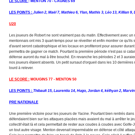
LE SCORE
: MENTON 70 - CAGNES 69
LES POINTS :
Julien 2, Maël 7, Mathieu 6, Ylan, Mathis 3, Léo 13, Killian 9
U20
Les joueurs de Robert ne sont vraiment pas du matin. Effectivement avec un
mentonnais ont mis 3 quart-temps pour se réveiller et enfin montrer ce qu'ils 
d'avant seront catastrophique et les locaux en profiteront pour assurer duran
permettra de gagner ce match. Pourtant la première période n'est pas si cata
défense auront du mal à être bouché. En revanche les périodes 2 et 3 auraient
nos joueurs étaient absents. Un petit sursaut d'orgueil dans les 10 dernières 
lourd à relever.
LE SCORE :
MOUGINS 77 - MENTON 50
LES POINTS :
Thibault 15, Laurentiu 14, Hugo, Jordan 4, kélhyan 2, Marvin
PRE NATIONALE
Une première victoire pour les joueurs de Yacine. Pourtant bien rentrés dans
défendaient bien sur les attaques placées mais avaient du mal à arrêter le je
collectif était là et cela permettait de rester aux coudes à coudes avec Golf
un tout autre visage. Menton devenait imperméable en défense et côté attaque