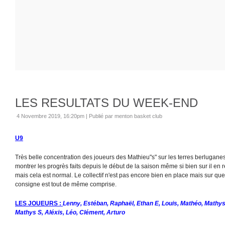
LES RESULTATS DU WEEK-END
4 Novembre 2019, 16:20pm
|
Publié par menton basket club
U9
Très belle concentration des joueurs des Mathieu"s" sur les terres berlugane
montrer les progrès faits depuis le début de la saison même si bien sur il en
mais cela est normal. Le collectif n'est pas encore bien en place mais sur que
consigne est tout de même comprise.
LES JOUEURS :
Lenny, Estéban, Raphaël, Ethan E, Louis, Mathéo, Mathys
Mathys S, Aléxis, Léo, Clément, Arturo