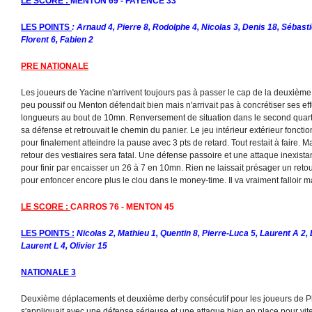
LE SCORE :
MENTON 69 - FAYENCE 33
LES POINTS
: Arnaud 4, Pierre 8, Rodolphe 4, Nicolas 3, Denis 18, Sébasti
Florent 6, Fabien 2
PRE NATIONALE
Les joueurs de Yacine n'arrivent toujours pas à passer le cap de la deuxiè
peu poussif ou Menton défendait bien mais n'arrivait pas à concrétiser ses effo
longueurs au bout de 10mn. Renversement de situation dans le second quar
sa défense et retrouvait le chemin du panier. Le jeu intérieur extérieur foncti
pour finalement atteindre la pause avec 3 pts de retard. Tout restait à faire. 
retour des vestiaires sera fatal. Une défense passoire et une attaque inexis
pour finir par encaisser un 26 à 7 en 10mn. Rien ne laissait présager un retour
pour enfoncer encore plus le clou dans le money-time. Il va vraiment falloir
LE SCORE :
CARROS 76 - MENTON 45
LES POINTS :
Nicolas 2, Mathieu 1, Quentin 8, Pierre-Luca 5, Laurent A 2, 
Laurent L 4, Olivier 15
NATIONALE 3
Deuxième déplacements et deuxième derby consécutif pour les joueurs de Ph
s'appliquait avec une défense sérieuse et une attaque bien en place pour vit