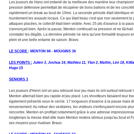
Les joueurs de Hans ont entamé de la meilleure des manière leur championna
pression défensive permettait de récupérer de bons ballons et de les concréti
rapidement un break au bout de 10mn. La seconde période était identique et l
lourdement les assauts locaux. Ce qui était beau c'est que non seulement le j
attaques placées, le collectif était bien visible. Avec 25 pts d'avance à la pa
s'annonçait bien. Après la pause, Menton continuait sa pression et ne lâchait 
constater les dégâts. La dernière période ne sera qu'une formalité toujours 
plein et une belle entame de saison. Bravo.
LE SCORE
: MENTON 96 - MOUGINS 36
LES POINTS :
Julien 3, Joshua 16, Mathieu 11, Ylan 2, Mathis, Léo 18, Kill
Hugo 15
SENIORS 3
Les joueurs d'Henri ont un peu retrouvé leur jeu mais ils ont surtout retrouvé 
Menton alternait bien jeu rapide et jeu placé. Les shootteurs faisaient leur trav
également présents sous le cercle. 17 longueurs d'avance à la pause mais diff
renversement. Au retour des vestiaires, les visiteurs s'enfonçaient encore plus
rencontre. Menton en profitait notamment grâce à une adresse impressionnan
longtemps la messe était dite mais Menton restera sérieux jusqu'au bout et 
ses moyens pour rivaliser. Bravo.