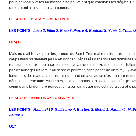
pour les locaux et les mentonnais ne pouvaient que constater les dégâts. Un 
rapidement à la suite du championnat.
LE SCORE :
GSEM 79 - MENTON 30
LES POINTS :
Luca 2, Elliot 2, Enzo 3, Pierre 4, Raphaël 8, Yanis 1, Yohan 
U15(1)
Mais ou était l'envie pour les joueurs de Rémi. Très mal rentrés dans le matc
coups mais n'arrivaient pas à en donner. Dépassés dans tous les domaines, 
réaction. Le deuxième quart-temps en voyait une mais vraiment petite. Telleme
pas d'envisager un retour au score et pourtant, sans parler de victoire, il y av
longueurs de retard à la pause mais quand on a envie ce n'est rien. Le retour
début de la rencontre. Amorphes, les mentonnais subissaient sans réagir. D
comme ans la dernière période, on a pu remarquer que cela aurait pu être po
LE SCORE
: MENTON 45 - CAGNES 70
LES POINTS :
Raphaël 10, Guillaume 4, Bastien 2, Mehdi 1, Nathan 4, Mathi
Arthur 3
U17