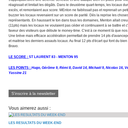
réagissait et limitait les dégâts. Dans le deuxième quart-temps, les locaux dur
excès, et remontaient aux score. MEnton ne faiblissait pas et reprenait un pe
buzzer les locaux revenaient sur un score de parité. Dès la reprise les choses
représentants. En haussant le ton dans tous les domaines, Menton allait cre
(11pts) mais les locaux ne voulaient pas céder et continuaient à se battre et c
faveur des visiteurs que débute le money-time. C'est à ce moment là que nos 
Une brève mais efficace accélération permettait de prendre 14 pts d'avancepo
et maitrise les derniers assauts locaux. Au final 12 pts d'écart qui font du bie
Bravo.
LE SCORE :
ST LAURENT 83 - MENTON 95
LES POINTS :
Hugo, Gérôme 9, Rémi 8, David 14, Michaël 9, Nicolas 16, Vel
Yassine 21
S'inscrire à la newsletter
Vous aimerez aussi :
LES RESULTATS DU WEEK-END