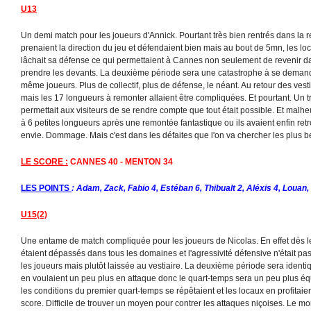
U13
Un demi match pour les joueurs d'Annick. Pourtant très bien rentrés dans la r
prenaient la direction du jeu et défendaient bien mais au bout de 5mn, les lo
lâchait sa défense ce qui permettaient à Cannes non seulement de revenir 
prendre les devants. La deuxième période sera une catastrophe à se demander s
même joueurs. Plus de collectif, plus de défense, le néant. Au retour des vestia
mais les 17 longueurs à remonter allaient être compliquées. Et pourtant. Un 
permettait aux visiteurs de se rendre compte que tout était possible. Et malh
à 6 petites longueurs après une remontée fantastique ou ils avaient enfin retro
envie. Dommage. Mais c'est dans les défaites que l'on va chercher les plus bel
LE SCORE :
CANNES 40 - MENTON 34
LES POINTS
: Adam, Zack, Fabio 4, Estéban 6, Thibualt 2, Aléxis 4, Louan,
U15(2)
Une entame de match compliquée pour les joueurs de Nicolas. En effet dès l
étaient dépassés dans tous les domaines et l'agressivité défensive n'était pas 
les joueurs mais plutôt laissée au vestiaire. La deuxième période sera ident
en voulaient un peu plus en attaque donc le quart-temps sera un peu plus équi
les conditions du premier quart-temps se répêtaient et les locaux en profitaie
score. Difficile de trouver un moyen pour contrer les attaques niçoises. Le m