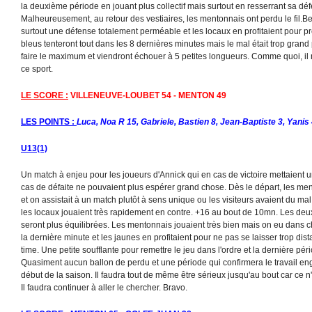
la deuxième période en jouant plus collectif mais surtout en resserrant sa déf
Malheureusement, au retour des vestiaires, les mentonnais ont perdu le fil.
surtout une défense totalement perméable et les locaux en profitaient pour 
bleus tenteront tout dans les 8 dernières minutes mais le mal était trop grand p
faire le maximum et viendront échouer à 5 petites longueurs. Comme quoi, il 
ce sport.
LE SCORE :
VILLENEUVE-LOUBET 54 - MENTON 49
LES POINTS :
Luca, Noa R 15, Gabriele, Bastien 8, Jean-Baptiste 3, Yanis 4
U13(1)
Un match à enjeu pour les joueurs d'Annick qui en cas de victoire mettaient une
cas de défaite ne pouvaient plus espérer grand chose. Dès le départ, les men
et on assistait à un match plutôt à sens unique ou les visiteurs avaient du mal
les locaux jouaient très rapidement en contre. +16 au bout de 10mn. Les deu
seront plus équilibrées. Les mentonnais jouaient très bien mais on eu dans
la dernière minute et les jaunes en profitaient pour ne pas se laisser trop di
time. Une petite soufflante pour remettre le jeu dans l'ordre et la dernière pér
Quasiment aucun ballon de perdu et une période qui confirmera le travail en
début de la saison. Il faudra tout de même être sérieux jusqu'au bout car ce n'e
Il faudra continuer à aller le chercher. Bravo.