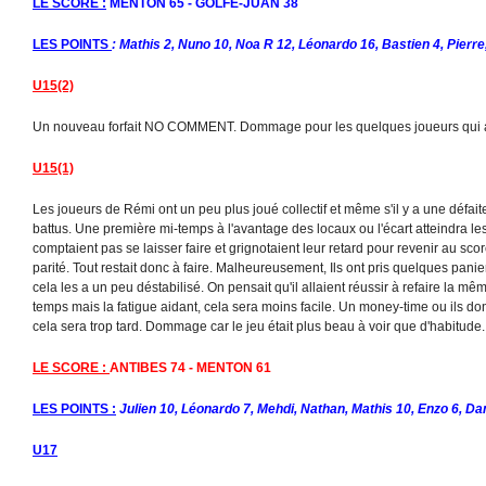
LE SCORE :
MENTON 65 - GOLFE-JUAN 38
LES POINTS
: Mathis 2, Nuno 10, Noa R 12, Léonardo 16, Bastien 4, Pierre,
U15(2)
Un nouveau forfait NO COMMENT. Dommage pour les quelques joueurs qui au
U15(1)
Les joueurs de Rémi ont un peu plus joué collectif et même s'il y a une défait
battus. Une première mi-temps à l'avantage des locaux ou l'écart atteindra l
comptaient pas se laisser faire et grignotaient leur retard pour revenir au sc
parité. Tout restait donc à faire. Malheureusement, Ils ont pris quelques panier
cela les a un peu déstabilisé. On pensait qu'il allaient réussir à refaire la m
temps mais la fatigue aidant, cela sera moins facile. Un money-time ou ils do
cela sera trop tard. Dommage car le jeu était plus beau à voir que d'habitude.
LE SCORE :
ANTIBES 74 - MENTON 61
LES POINTS :
Julien 10, Léonardo 7, Mehdi, Nathan, Mathis 10, Enzo 6, Da
U17