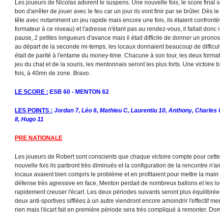
Les joueurs de Nicolas adorent le suspens. Une nouvelle fois, le score final se
bon d'arrêter de jouer avec le feu car un jour ils vont finir par se brûler. Dès 
tête avec notamment un jeu rapide mais encore une fois, ils étaient confront
formateur à ce niveau) et l'adresse n'étant pas au rendez-vous, il fallait donc in
pause, 2 petites longueurs d'avance mais il était difficile de donner un pronos
au départ de la seconde mi-temps, les locaux donnaient beaucoup de difficul
était de parité à l'entame du money-time. Chacune à son tour, les deux forma
jeu du chat et de la souris, les mentonnais seront les plus forts. Une victoire
fois, à 40mn de zone. Bravo.
LE SCORE :
ESB 60 - MENTON 62
LES POINTS :
Jordan 7, Léo 6, Mathieu C, Laurentiu 10, Anthony, Charles 6
8, Hugo 11
PRE NATIONALE
Les joueurs de Robert sont conscients que chaque victoire compte pour cett
nouvelle fois ils partiront très diminués et la configuration de la rencontre n'a
locaux avaient bien compris le problème et en profitaient pour mettre la main
défense très agressive en face, Menton perdait de nombreux ballons et les lo
rapidement creuser l'écart. Les deux périodes suivants seront plus équilibrée
deux anti-sportives sifflées à un autre viendront encore amoindrir l'effectif me
rien mais l'écart fait en première période sera très compliqué à remonter. D