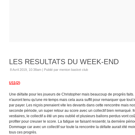
LES RESULTATS DU WEEK-END
8 Avril 2019, 10:38am
|
Publié par menton basket club
U11(2)
Une défaite pour les joueurs de Christopher mais beaucoup de progrès faits. E
n'auront tenu qu'une mi-temps mais cela aura suffit pour remarquer que tout le t
par payer. Les niçois prenaient vite les devants dans cette rencontre mais nos
seconde période, un super retour au score avec un collectif bien remarqué.
vestiaires, le collectif a été un peu oublié et plusieurs ballons perdus vont coû
profiter pour creuser le score. La fatigue se faisant ressentir, la dernière p
Dommage car avec un collectif sur toute la rencontre la défaite aurait été m
tous ces progrès.