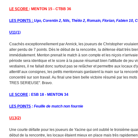
LE SCORE
: MENTON 15 - CTBB 36
LES POINTS :
Ugo, Corentin 2, Nils, Thélio 2, Romain, Florian, Fabien 10, C
U11(1)
Coachés exceptionnellement par Annick, les joueurs de Christopher voulaie
aller perdu de 7 points. Dès le début de la rencontre, la défense était très bien
immédiatement. Menton prenait le match à son compte et les niçois n'arrivai
période sera identique et le score à la pause résumait bien l'attitude de jeu vi
vestiaires, il ne fallait donc surtout pas se relâcher et permettre aux locaux d'y
attentif aux consignes, les petits mentonnais gardaient la main sur la rencontre
concentré sur son travail. Au final une bien belle victoire résumé par les 
TRES SERIEUSE". Bravo.
LE SCORE
: ESB 18 - MENTON 34
LES POINTS
: Feuille de match non fournie
U13(2)
Une courte défaite pour les joueurs de Yacine qui ont oublié le troisième qu
début de la rencontre, les locaux étaient mieux en place mais très rapidemen