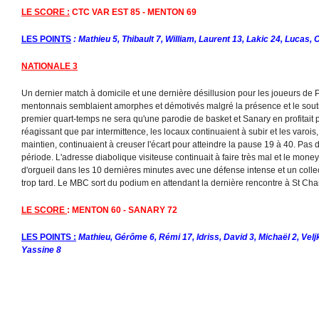
LE SCORE :
CTC VAR EST 85 - MENTON 69
LES POINTS
: Mathieu 5, Thibault 7, William, Laurent 13, Lakic 24, Lucas, C
NATIONALE 3
Un dernier match à domicile et une dernière désillusion pour les joueurs de P
mentonnais semblaient amorphes et démotivés malgré la présence et le soutie
premier quart-temps ne sera qu'une parodie de basket et Sanary en profitait
réagissant que par intermittence, les locaux continuaient à subir et les varois
maintien, continuaient à creuser l'écart pour atteindre la pause 19 à 40. Pa
période. L'adresse diabolique visiteuse continuait à faire très mal et le money
d'orgueil dans les 10 dernières minutes avec une défense intense et un colle
trop tard. Le MBC sort du podium en attendant la dernière rencontre à St C
LE SCORE
: MENTON 60 - SANARY 72
LES POINTS :
Mathieu, Gérôme 6, Rémi 17, Idriss, David 3, Michaël 2, Velj
Yassine 8