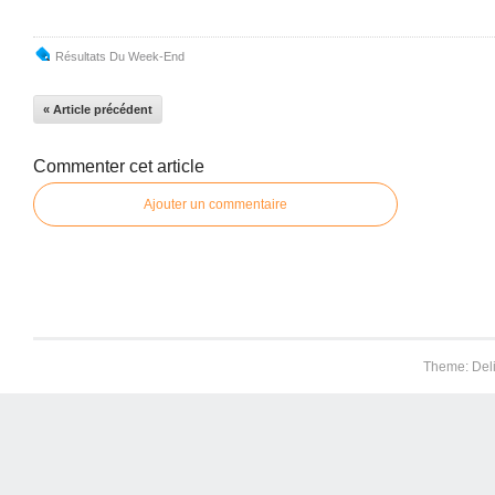
Résultats Du Week-End
« Article précédent
Commenter cet article
Ajouter un commentaire
Theme: Del