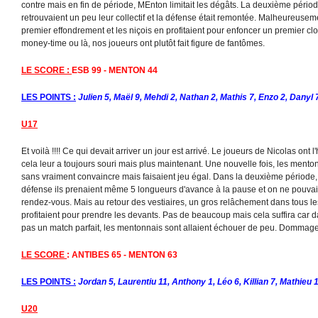
contre mais en fin de période, MEnton limitait les dégâts. La deuxième pério
retrouvaient un peu leur collectif et la défense était remontée. Malheureuseme
premier effondrement et les niçois en profitaient pour enfoncer un premier c
money-time ou là, nos joueurs ont plutôt fait figure de fantômes.
LE SCORE :
ESB 99 - MENTON 44
LES POINTS :
Julien 5, Maël 9, Mehdi 2, Nathan 2, Mathis 7, Enzo 2, Danyl 
U17
Et voilà !!!! Ce qui devait arriver un jour est arrivé. Le joueurs de Nicolas ont 
cela leur a toujours souri mais plus maintenant. Une nouvelle fois, les mento
sans vraiment convaincre mais faisaient jeu égal. Dans la deuxième période,
défense ils prenaient même 5 longueurs d'avance à la pause et on ne pouvait 
rendez-vous. Mais au retour des vestiaires, un gros relâchement dans tous l
profitaient pour prendre les devants. Pas de beaucoup mais cela suffira car 
pas un match parfait, les mentonnais sont allaient échouer de peu. Dommage
LE SCORE
: ANTIBES 65 - MENTON 63
LES POINTS :
Jordan 5, Laurentiu 11, Anthony 1, Léo 6, Killian 7, Mathieu
U20