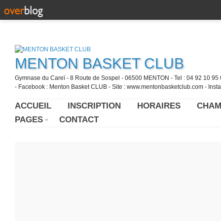
MENTON BASKET CLUB
Gymnase du Careï - 8 Route de Sospel - 06500 MENTON - Tel : 04 92 10 95 0
- Facebook : Menton Basket CLUB - Site : www.mentonbasketclub.com - Inst
ACCUEIL
INSCRIPTION
HORAIRES
CHAM
PAGES
CONTACT