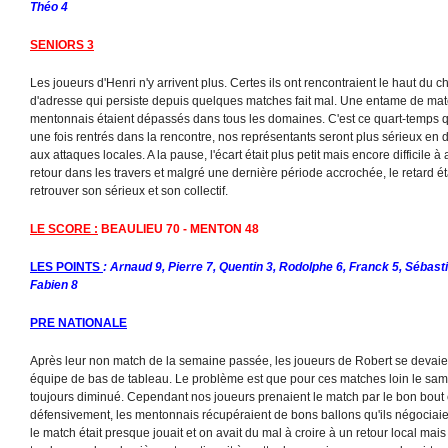
Théo 4
SENIORS 3
Les joueurs d'Henri n'y arrivent plus. Certes ils ont rencontraient le haut d
d'adresse qui persiste depuis quelques matches fait mal. Une entame de matc
mentonnais étaient dépassés dans tous les domaines. C'est ce quart-temps q
une fois rentrés dans la rencontre, nos représentants seront plus sérieux en 
aux attaques locales. A la pause, l'écart était plus petit mais encore difficile à
retour dans les travers et malgré une dernière période accrochée, le retard était
retrouver son sérieux et son collectif.
LE SCORE :
BEAULIEU 70 - MENTON 48
LES POINTS
: Arnaud 9, Pierre 7, Quentin 3, Rodolphe 6, Franck 5, Sébasti
Fabien 8
PRE NATIONALE
Après leur non match de la semaine passée, les joueurs de Robert se devaien
équipe de bas de tableau. Le problème est que pour ces matches loin le samedi
toujours diminué. Cependant nos joueurs prenaient le match par le bon bout et
défensivement, les mentonnais récupéraient de bons ballons qu'ils négociaient
le match était presque jouait et on avait du mal à croire à un retour local mais