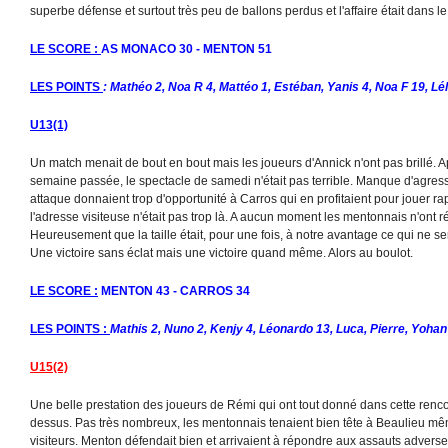
superbe défense et surtout très peu de ballons perdus et l'affaire était dans le
LE SCORE :
AS MONACO 30 - MENTON 51
LES POINTS
: Mathéo 2, Noa R 4, Mattéo 1, Estéban, Yanis 4, Noa F 19, Léli
U13(1)
Un match menait de bout en bout mais les joueurs d'Annick n'ont pas brillé. Ap
semaine passée, le spectacle de samedi n'était pas terrible. Manque d'agressi
attaque donnaient trop d'opportunité à Carros qui en profitaient pour jouer
l'adresse visiteuse n'était pas trop là. A aucun moment les mentonnais n'ont r
Heureusement que la taille était, pour une fois, à notre avantage ce qui ne s
Une victoire sans éclat mais une victoire quand même. Alors au boulot.
LE SCORE :
MENTON 43 - CARROS 34
LES POINTS :
Mathis 2, Nuno 2, Kenjy 4, Léonardo 13, Luca, Pierre, Yohan 
U15(2)
Une belle prestation des joueurs de Rémi qui ont tout donné dans cette rencon
dessus. Pas très nombreux, les mentonnais tenaient bien tête à Beaulieu même 
visiteurs. Menton défendait bien et arrivaient à répondre aux assauts adverse