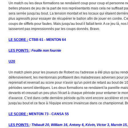
Un match ou les deux formations se rendaient coup pour coup et personne ne
belles phases de jeu de la part de nos représentants mais cela ne suffisait pas
sera serrée jusqu'au bout. La tension montait et les locaux qui étaient derri
plus agressifs pour essayer de récupérer le ballon afin de jouer en contre. C
coups de sifflets pour fautes. Mais jusqu'au bout il fallait tenir. A ce jeu là, nos
laisseront pas impressionnés par les coups donnés. Bravo.
LE SCORE :
CTBB 61 - MENTON 64
LES POINTS
: Feuille non fournie
U20
Un match plein pour les joueurs de Robert ou l'adresse a été plus qu'au ren
défensivement, les mentonnais profitaient des maladresses adverses pour jo
reprenait et revenait au score pour n'avoir qu'un point de retard au bout de 
périodes seront identiques. Les deux formations se rendaient la pareille mai
devants et creusait un peu plus l'écart à chaque période pour entamer le mo
d'avance. C'est dans cette dernière période qu'ils vont encore accélérer et cr
jusqu'au bout et ce face à l'équipe encore invaincue dans ce championnat. B
LE SCORE :
MENTON 73 - CANSA 55
LES POINTS
: Thibault 20, William 16, Antony 6, Kévin, Victor 3, Marvin 15