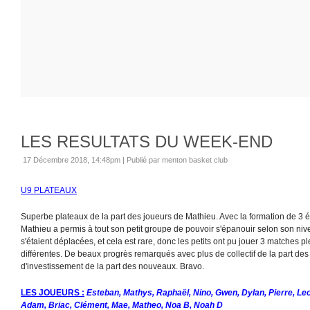
LES RESULTATS DU WEEK-END
17 Décembre 2018, 14:48pm
|
Publié par menton basket club
U9 PLATEAUX
Superbe plateaux de la part des joueurs de Mathieu. Avec la formation de 3 é
Mathieu a permis à tout son petit groupe de pouvoir s'épanouir selon son niv
s'étaient déplacées, et cela est rare, donc les petits ont pu jouer 3 matches 
différentes. De beaux progrès remarqués avec plus de collectif de la part des
d'investissement de la part des nouveaux. Bravo.
LES JOUEURS :
Esteban, Mathys, Raphaël, Nino, Gwen, Dylan, Pierre, Leo,
Adam, Briac, Clément, Mae, Matheo, Noa B, Noah D