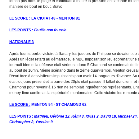
tomba pas dans le piège et continuait à mettre la pression en seconde mi-te
manière de bout en bout. Bravo.
LE SCORE :
LA CIOTAT 48 - MENTON 81
LES POINTS :
Feuille non fournie
NATIONALE 3
Après leur superbe victoire à Sanary, les joueurs de Philippe se devaient de c
Après un léger retard au démarrage, le MBC imposait son jeu et prenait une
tournait bien et la défense était sérieuse donc S Chamond se contentait de li
au bout de 10mn. Même scénario dans le 2ème quart-temps. Menton creusa
l'écart face à des visiteurs impuissants pour avoir 14 longueurs d'avance. Au r
était toujours présent et la barre des 20pts était passée. Il fallait donc tenir e
Chamond pour revenir à 16 rien ne semblait inquiéter nos représentants. Une
money-time confirmait la supériorité mentonnaise. Cette victoire les remonte
LE SCORE :
MENTON 94 - ST CHAMOND 62
LES POINTS :
Mathieu, Gérôme 12, Rémi 3, Idriss 2, David 18, Michaël 24, 
Christopher 8, Yassine 9