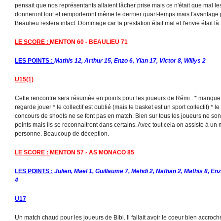
pensait que nos représentants allaient lâcher prise mais ce n'était que mal le
donneront tout et remporteront même le dernier quart-temps mais l'avantage 
Beaulieu restera intact. Dommage car la prestation était mal et l'envie était là.
LE SCORE :
MENTON 60 - BEAULIEU 71
LES POINTS :
Mathis 12, Arthur 15, Enzo 6, Ylan 17, Victor 8, Willys 2
U15(1)
Cette rencontre sera résumée en points pour les joueurs de Rémi :
* manque d
regarde jouer * le collectif est oublié (mais le basket est un sport collectif) * 
concours de shoots ne se font pas en match. Bien sur tous les joueurs ne son
points mais ils se reconnaitront dans certains. Avec tout cela on assiste à un
personne. Beaucoup de déception.
LE SCORE :
MENTON 57 - AS MONACO 85
LES POINTS :
Julien, Maël 1, Guillaume 7, Mehdi 2, Nathan 2, Mathis 8, En
4
U17
Un match chaud pour les joueurs de Bibi. Il fallait avoir le coeur bien accroch