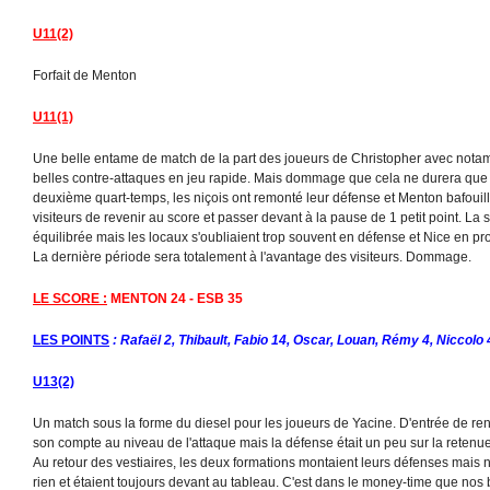
U11(2)
Forfait de Menton
U11(1)
Une belle entame de match de la part des joueurs de Christopher avec nota
belles contre-attaques en jeu rapide. Mais dommage que cela ne durera que 
deuxième quart-temps, les niçois ont remonté leur défense et Menton bafouilla
visiteurs de revenir au score et passer devant à la pause de 1 petit point. La
équilibrée mais les locaux s'oubliaient trop souvent en défense et Nice en pro
La dernière période sera totalement à l'avantage des visiteurs. Dommage.
LE SCORE :
MENTON 24 - ESB 35
LES POINTS
: Rafaël 2, Thibault, Fabio 14, Oscar, Louan, Rémy 4, Niccolo 
U13(2)
Un match sous la forme du diesel pour les joueurs de Yacine. D'entrée de re
son compte au niveau de l'attaque mais la défense était un peu sur la retenue
Au retour des vestiaires, les deux formations montaient leurs défenses mais 
rien et étaient toujours devant au tableau. C'est dans le money-time que nos 