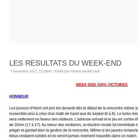
LES RESULTATS DU WEEK-END
7 Novembre 2017, 13:24pm
|
Publié par menton basket club
WEEK-END 100% VICTOIRES
HONNEUR
Les joueurs d'Henri ont pris les devants dès le début de la rencontre même s
ressemble plus à celui d'un math de hand que de basket (6 à 8). Le turbo mis
sera nettement en faveur des visiteurs. L'adresse arrivait et le jeu en contre é
de 20mn (17 à 27). Au retour des vestiaires, la réaction locale fut immédiate 
piéger et gardait bien la gestion de la rencontre. Même si les jaunes remporta
bleus restaient solides et ne seront jamais vraiment inquietés dans ce match.