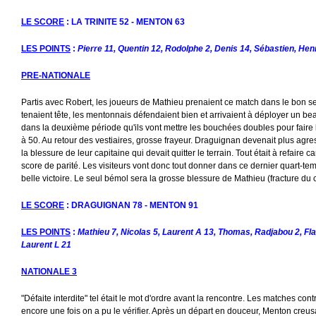
LE SCORE
: LA TRINITE 52 - MENTON 63
LES POINTS
:
Pierre 11, Quentin 12, Rodolphe 2, Denis 14, Sébastien, Henr
PRE-NATIONALE
Partis avec Robert, les joueurs de Mathieu prenaient ce match dans le bon se
tenaient tête, les mentonnais défendaient bien et arrivaient à déployer un beau
dans la deuxième période qu'ils vont mettre les bouchées doubles pour faire 
à 50. Au retour des vestiaires, grosse frayeur. Draguignan devenait plus agre
la blessure de leur capitaine qui devait quitter le terrain. Tout était à refaire
score de parité. Les visiteurs vont donc tout donner dans ce dernier quart-te
belle victoire. Le seul bémol sera la grosse blessure de Mathieu (fracture du
LE SCORE
: DRAGUIGNAN 78 - MENTON 91
LES POINTS
:
Mathieu 7, Nicolas 5, Laurent A 13, Thomas, Radjabou 2, Flav
Laurent L 21
NATIONALE 3
"Défaite interdite" tel était le mot d'ordre avant la rencontre. Les matches con
encore une fois on a pu le vérifier. Après un départ en douceur, Menton creusa