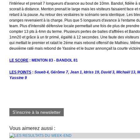
l'intérieur et prenait 7 longueurs d'avance au bout de 10mn. Bandol, fidèle à s
scorait à distance. Menton prenait le large mais les visiteurs faisaient face e
retard à la pause. Au retour des vestiaires le scénario sera identique. Les bleu
oranges revenaient à la charge. Plus que 5 longueurs d'avance à l'entame du
team. Plus d'intensité défensive locale permettait une fois de plus de prendre
compter 13 pts à 4mn du terme. Plusieurs pertes de balles d'affilées et Bandol 
1mn20 et grâce à un tir primé, égalité à 12 secondes. Une faute des visiteurs 
qui mettait le premier et ratait le 2éme mais rebond offensif de Mathieu. Mêm
deuxième raté mais rebond de Yassine et le buzer annonçait la courte victo
LE SCORE
: MENTON 83 - BANDOL 81
LES POINTS
:
Soueb 4, Gérôme 7, Jean 1, Idriss 19, David 3, Michaël 13, M
Yassine 9
S'inscrire à la newsletter
Vous aimerez aussi :