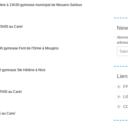
e à 13h30 gymnase municipal de Mouans-Sartoux
5h00 au Careï
News
Abonne
article
 gymnase Font de l'Orme à Mougins
Email
 gymnase Ste Hélène à Nice
Lien
F
7h00 au Careï
LI
C
 au Careï