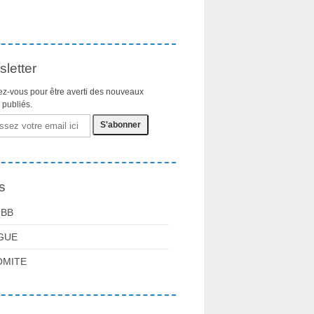
letter
z-vous pour être averti des nouveaux
s publiés.
s
FBB
GUE
OMITE