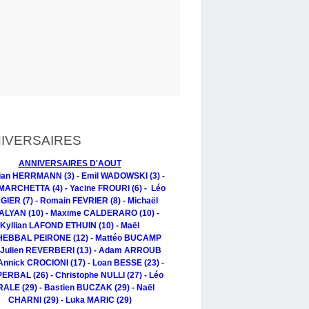
IVERSAIRES
ANNIVERSAIRES D'AOUT
tian HERRMANN (3) - Emil WADOWSKI (3) -
MARCHETTA (4) - Yacine FROURI (6) - Léo
IER (7) - Romain FEVRIER (8) - Michaël
LYAN (10) - Maxime CALDERARO (10) -
Kyllian LAFOND ETHUIN (10) - Maël
EBBAL PEIRONE (12) - Mattéo BUCAMP
- Julien REVERBERI (13) - Adam ARROUB
 Annick CROCIONI (17) - Loan BESSE (23) -
PERBAL (26) - Christophe NULLI (27) - Léo
ALE (29) - Bastien BUCZAK (29) - Naël
CHARNI (29) - Luka MARIC (29)