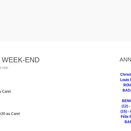
 WEEK-END
ANN
t club
Chris
Louis 
ROUG
BADA
 Careï
BENH
(12) 
(15) -
30 au Careï
Félix 
BAR