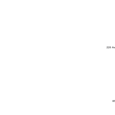
220 Av
8