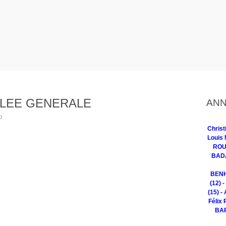
BLEE GENERALE
ANN
b
Chris
Louis 
ROUG
BADA
BENH
(12) 
(15) -
Félix 
BAR