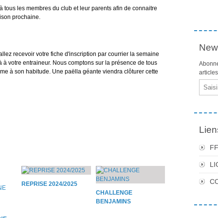
ous les membres du club et leur parents afin de connaitre
saison prochaine.
News
z recevoir votre fiche d'inscription par courrier la semaine
à à votre entraineur. Nous comptons sur la présence de tous
Abonne
mme à son habitude. Une paëlla géante viendra clôturer cette
article
Email
Lien
F
LI
C
REPRISE 2024/2025
CHALLENGE
BENJAMINS