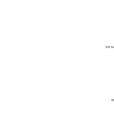
220 Av
8