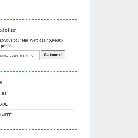
letter
z-vous pour être averti des nouveaux
s publiés.
s
FBB
GUE
OMITE