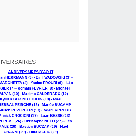
IVERSAIRES
ANNIVERSAIRES D'AOUT
tian HERRMANN (3) - Emil WADOWSKI (3) -
MARCHETTA (4) - Yacine FROURI (6) - Léo
IER (7) - Romain FEVRIER (8) - Michaël
LYAN (10) - Maxime CALDERARO (10) -
Kyllian LAFOND ETHUIN (10) - Maël
EBBAL PEIRONE (12) - Mattéo BUCAMP
- Julien REVERBERI (13) - Adam ARROUB
 Annick CROCIONI (17) - Loan BESSE (23) -
PERBAL (26) - Christophe NULLI (27) - Léo
ALE (29) - Bastien BUCZAK (29) - Naël
CHARNI (29) - Luka MARIC (29)