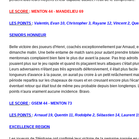
LE SCORE
: MENTON 44 - MANDELIEU 69
LES POINTS
:
Valentin, Evan 10, Christopher 3, Rayane 12, Vincent 2, Que
SENIORS HONNEUR
Belle victoire des joueurs d'Henri, coachés exceptionnellement par Arnaud,
dimanche matin. Une belle entame de match sans pour autant prendre totale
mentonnais comptaient bien faire le plus dur avant la pause. Pas trop adroits
jouaient plus sur le jeu rapide et quand ils plaçaient leurs attaques c'était pl
Leurs adversaires n'étant pas très agressifs défensivement, il était plus facil
longueurs d'avance à la pause, on aurait pu croire à un petit relâchement mai
période repartira sur les chapeaux de roues et en creusant encore plus l'écart i
éventuel retour qui était tout de même peu probable depuis bien longtemps. 
points n'aura vraiment aucune incidence. Bravo.
LE SCORE
: GSEM 44 - MENTON 73
LES POINTS
:
Arnaud 19, Quentin 11, Rodolphe 2, Sébastien 14, Laurent 15,
EXCELLENCE REGION
Les joueurs de Stéphane ont confirmé leur victoire de la semaine passée en 