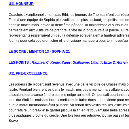
U11 HONNEUR
Coachés exceptionnellement pas Bibi, les joueurs de Thomas n'ont pas réussi 
Face à une équipe de Sophia plus vaillante et plus costaud, les petits menton
dans le match mais lors de la deuxième période, la maladresse et surtout le
permettaient aux visiteurs de prendre la tête de 2 longueurs à la pause. Au re
représentants resserraient un peu la défense et revenaient à hauteur advers
fournis pour cela coûteront cher et le physique manquera pour tenir jusqu'au
LE SCORE
:
MENTON 13 - SOPHIA 21
LES POINTS
:
Raphaël C, Kenjy, Yanis, Guillaume, Lilian 7, Enzo 2, Adrien,
U11 PRE-EXCELLENCE
Les joueurs de Robert sont revenus avec une belle victoire de Grasse mais c
facile. Pourtant bien rentrés dans le match, nos petits mentonnais allaient av
laissaient leur avance fondre comme neige au soleil. On pensait pourtant qu'à
plus dur était fait mais les locaux mettaient le turbo dans la deuxième pour 
que le moral mentonnais était plus fort. Au retour des vestiaires, les visiteur
pour refaire un break et le garder jusqu'à la fin en retrouvant une belle agress
plus appliqués proche du cercle. Une fois leur jeu retrouvé, tout se passait bien
Bravo