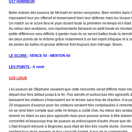
U17 HONNEUR
Belle victoire des joueurs de Michaël en terres vençoises. Bien rentrés dans
imposaient leur jeu offensif et resserraient bien leur défense mais les locaux 
Un match ou le score fera le yoyo durant toute la première mi-temps et il était
Au retour des vestiaires, nos représentants faisaient un petit break en montan
petite différence sera difficile à garder mais ils se seront battus toute la der
les deux points de la victoire grâce notamment à un bel esprit d'équipe et à u
de pertes de balles et grosse défense font toujours bon ménage. Bravo.
LE SCORE
: VENCE 50 - MENTON 60
LES POINTS
:
A venir
U20 LIGUE
Les joueurs de Stéphane savaient que cette rencontre serait difficile mais 
départ leur fera défaut jusqu'à la fin. Pas adroits et surtout pas très agressi
laissaient les visiteurs s'imposaient sur le terrain sans trop de réaction. A la pa
20 longueurs d'avance pour les visiteurs seraient très compliquées à remonter
on se rend bien compte que cette mi-temps a coûté cher. Au retour des vestiair
revenir en étant un peu plus agressifs mais pour pouvoir arriver à être totalem
concentré et beaucoup trop de joueurs se préoccupent d'autre chose que de leur
L'état d'esprit retrouvé à Brignoles aura était de très très courte durée. Do
perdent tous leurs moyens et leur capacité basket. A eux de le comprendre.