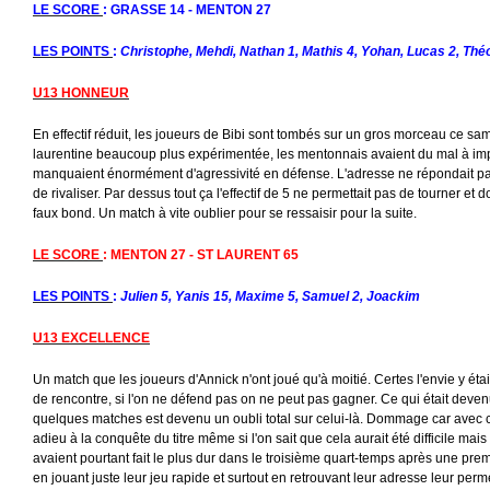
LE SCORE
:
GRASSE 14 - MENTON 27
LES POINTS
:
Christophe, Mehdi, Nathan 1, Mathis 4, Yohan, Lucas 2, Thé
U13 HONNEUR
En effectif réduit, les joueurs de Bibi sont tombés sur un gros morceau ce s
laurentine beaucoup plus expérimentée, les mentonnais avaient du mal à impo
manquaient énormément d'agressivité en défense. L'adresse ne répondait pas pr
de rivaliser. Par dessus tout ça l'effectif de 5 ne permettait pas de tourner et d
faux bond. Un match à vite oublier pour se ressaisir pour la suite.
LE SCORE
: MENTON 27 - ST LAURENT 65
LES POINTS
:
Julien 5, Yanis 15, Maxime 5, Samuel 2, Joackim
U13 EXCELLENCE
Un match que les joueurs d'Annick n'ont joué qu'à moitié. Certes l'envie y ét
de rencontre, si l'on ne défend pas on ne peut pas gagner. Ce qui était deven
quelques matches est devenu un oubli total sur celui-là. Dommage car avec ce
adieu à la conquête du titre même si l'on sait que cela aurait été difficile mais 
avaient pourtant fait le plus dur dans le troisième quart-temps après une prem
en jouant juste leur jeu rapide et surtout en retrouvant leur adresse leur per