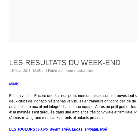
LES RESULTATS DU WEEK-END
15 Mars 2016, 12:25pm
|
Publié par menton basket club
MINIS
Et bien voilà !!! Encore une fois nos petits mentonnais se sont retrouvés tout 
deux clubs de Monaco n'étant pas venus, les entraineurs ont donc décidé de 
enfants entre eux et ont intégré chacun une équipe. Après un petit goûter, les
et la matinée s'est déroulée dans une ambiance très conviviale et familiale. 
s'amuser. Un grand merci aux parents et enfants présents.
LES JOUEURS
:
Fabio, Wyatt, Théo, Lucas, Thibault, Noé