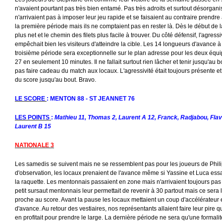
n'avaient pourtant pas très bien entamé. Pas très adroits et surtout désorga
n'arrivaient pas à imposer leur jeu rapide et se faisaient au contraire prendre à
la première période mais ils ne comptaient pas en rester là. Dès le début de l
plus net et le chemin des filets plus facile à trouver. Du côté défensif, l'agress
empêchait bien les visiteurs d'atteindre la cible. Les 14 longueurs d'avance à
troisième période sera exceptionnelle sur le plan adresse pour les deux équi
27 en seulement 10 minutes. Il ne fallait surtout rien lâcher et tenir jusqu'au 
pas faire cadeau du match aux locaux. L'agressivité était toujours présente e
du score jusqu'au bout. Bravo.
LE SCORE
: MENTON 88 - ST JEANNET 76
LES POINTS
:
Mathieu 11, Thomas 2, Laurent A 12, Franck, Radjabou, Flavie
Laurent B 15
NATIONALE 3
Les samedis se suivent mais ne se ressemblent pas pour les joueurs de Phil
d'observation, les locaux prenaient de l'avance même si Yassine et Luca essa
la raquette. Les mentonnais passaient en zone mais n'arrivaient toujours pas 
petit sursaut mentonnais leur permettait de revenir à 30 partout mais ce sera le
proche au score. Avant la pause les locaux mettaient un coup d'accélérateur 
d'avance. Au retour des vestiaires, nos représentants allaient faire leur pire 
en profitait pour prendre le large. La dernière période ne sera qu'une formalit