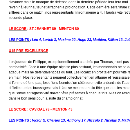
d'avance mais le manque de défense dans la dernière période leur fera mal. 
revenir à leur hauteur et arracher la prolongation. Cette dernière sera fatale
sifflées dans ce match, nos représentants finiront même à 4. Il faudra vite ret
seconde place.
LE SCORE
: ST JEANNET 89 - MENTON 80
LES POINTS
:
Léo 4, Lorick 3, Maxime 22, Hugo 23, Mathieu, Killian 13, Jul
U15 PRE-EXCELLENCE
Les joueurs de Philippe, exceptionnellement coachés par Thomas, n'ont pas r
combativité. Face à une équipe niçoise plus costaud, les mentonnais ne se dé
attaque mais ne défendaient pas du tout. Les locaux en profitaient pour vite f
en main. Nos représentants jouaient collectivement en attaque et réussissai
si l'on ne défend pas, les efforts fournis d'un côté seront vite anéantis de l'au
difficile que les brassages mais il faut se mettre dans la tête que tous les m
que l'envie et l'agressivité doivent être présentes à chaque fois. Allez on retr
dans le bon sens pour la suite du championnat.
LE SCORE
: CAVIGAL 78 - MENTON 43
LES POINTS
:
Victor G, Charles 13, Anthony 17, Niccolo 2, Nicolas 3, Math