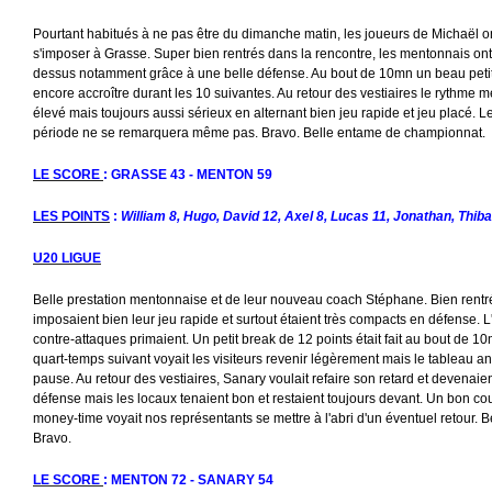
Pourtant habitués à ne pas être du dimanche matin, les joueurs de Michaël on
s'imposer à Grasse. Super bien rentrés dans la rencontre, les mentonnais o
dessus notamment grâce à une belle défense. Au bout de 10mn un beau petit br
encore accroître durant les 10 suivantes. Au retour des vestiaires le rythme 
élevé mais toujours aussi sérieux en alternant bien jeu rapide et jeu placé. L
période ne se remarquera même pas. Bravo. Belle entame de championnat.
LE SCORE
: GRASSE 43 - MENTON 59
LES POINTS
:
William 8, Hugo, David 12, Axel 8, Lucas 11, Jonathan, Thib
U20 LIGUE
Belle prestation mentonnaise et de leur nouveau coach Stéphane. Bien rentr
imposaient bien leur jeu rapide et surtout étaient très compacts en défense. L
contre-attaques primaient. Un petit break de 12 points était fait au bout de 1
quart-temps suivant voyait les visiteurs revenir légèrement mais le tableau an
pause. Au retour des vestiaires, Sanary voulait refaire son retard et devenai
défense mais les locaux tenaient bon et restaient toujours devant. Un bon co
money-time voyait nos représentants se mettre à l'abri d'un éventuel retour. B
Bravo.
LE SCORE
: MENTON 72 - SANARY 54