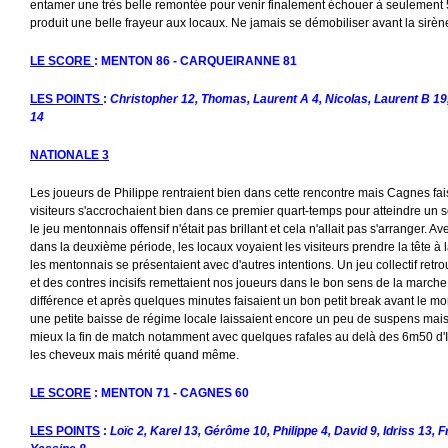
entamer une très belle remontée pour venir finalement échouer à seulement 
produit une belle frayeur aux locaux. Ne jamais se démobiliser avant la sirène
LE SCORE
: MENTON 86 - CARQUEIRANNE 81
LES POINTS
:
Christopher 12, Thomas, Laurent A 4, Nicolas, Laurent B 19, 
14
NATIONALE 3
Les joueurs de Philippe rentraient bien dans cette rencontre mais Cagnes fais
visiteurs s'accrochaient bien dans ce premier quart-temps pour atteindre un 
le jeu mentonnais offensif n'était pas brillant et cela n'allait pas s'arranger.
dans la deuxième période, les locaux voyaient les visiteurs prendre la tête à l
les mentonnais se présentaient avec d'autres intentions. Un jeu collectif ret
et des contres incisifs remettaient nos joueurs dans le bon sens de la marche
différence et après quelques minutes faisaient un bon petit break avant le m
une petite baisse de régime locale laissaient encore un peu de suspens mai
mieux la fin de match notamment avec quelques rafales au delà des 6m50 d'Id
les cheveux mais mérité quand même.
LE SCORE
: MENTON 71 - CAGNES 60
LES POINTS
:
Loïc 2, Karel 13, Gérôme 10, Philippe 4
, David 9, Idriss 13, 