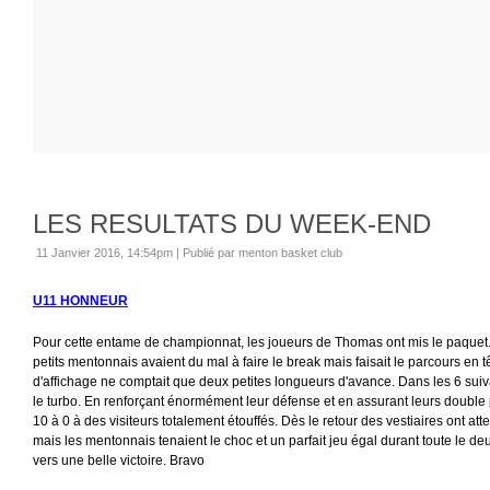
LES RESULTATS DU WEEK-END
11 Janvier 2016, 14:54pm
|
Publié par menton basket club
U11 HONNEUR
Pour cette entame de championnat, les joueurs de Thomas ont mis le paquet. 
petits mentonnais avaient du mal à faire le break mais faisait le parcours en 
d'affichage ne comptait que deux petites longueurs d'avance. Dans les 6 suiva
le turbo. En renforçant énormément leur défense et en assurant leurs double pa
10 à 0 à des visiteurs totalement étouffés. Dès le retour des vestiaires ont at
mais les mentonnais tenaient le choc et un parfait jeu égal durant toute le 
vers une belle victoire. Bravo