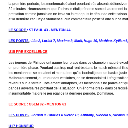
la première période, les mentonnais étaient pourtant très absents défensive
32 minutes. Heureusement que l'adresse était présente samedi autrement la dé
prestation comme jamais on ne les a vu faire depuis le début de cette saison
et la dernière car il n'y a vraiment aucun commentaire positif à dire sur ce match
LE SCORE
: ST PAUL 43 - MENTON 44
LES POINTS
: Léo 2, Lorick 7, Maxime 8, Maël, Hugo 19, Mathieu, Kyllian 6,
U15 PRE-EXCELLENCE
Les joueurs de Philippe ont gagné leur place dans ce championnat pré-exce
en première phase. Pourtant pas trop mal rentrés dans le match même si ils o
les mentonnais se battaient et montraient qu'ils faudrait jouer un basket juste 
Malheureusement, au retour des vestiaires, on se demandait si il s'agissait 
revenus sur le terrain. Totalement amorphes, les mentonnais ne pouvaient q
par des adversaires profitant de la situation. Un énorme break dans ce troisi
insurmontable malgré le jeu égal de la dernière période. Dommage.
LE SCORE
: GSEM 82 - MENTON 61
LES POINTS
:
Jordan 9, Charles 8 Victor 10, Anthony, Niccolo 6, Nicolas 3
U17 HONNEUR