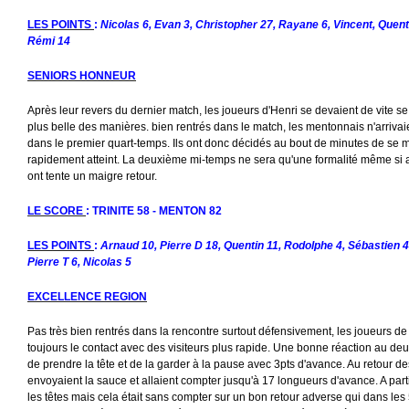
LES POINTS
:
Nicolas 6, Evan 3, Christopher 27, Rayane 6, Vincent, Quenti
Rémi 14
SENIORS HONNEUR
Après leur revers du dernier match, les joueurs d'Henri se devaient de vite se re
plus belle des manières. bien rentrés dans le match, les mentonnais n'arrivai
dans le premier quart-temps. Ils ont donc décidés au bout de minutes de se mettr
rapidement atteint. La deuxième mi-temps ne sera qu'une formalité même si a
ont tente un maigre retour.
LE SCORE
: TRINITE 58 - MENTON 82
LES POINTS
:
Arnaud 10, Pierre D 18, Quentin 11, Rodolphe 4, Sébastien 4,
Pierre T 6, Nicolas 5
EXCELLENCE REGION
Pas très bien rentrés dans la rencontre surtout défensivement, les joueurs 
toujours le contact avec des visiteurs plus rapide. Une bonne réaction au de
de prendre la tête et de la garder à la pause avec 3pts d'avance. Au retour des
envoyaient la sauce et allaient compter jusqu'à 17 longueurs d'avance. A partir 
les têtes mais cela était sans compter sur un bon retour adverse qui dans les 