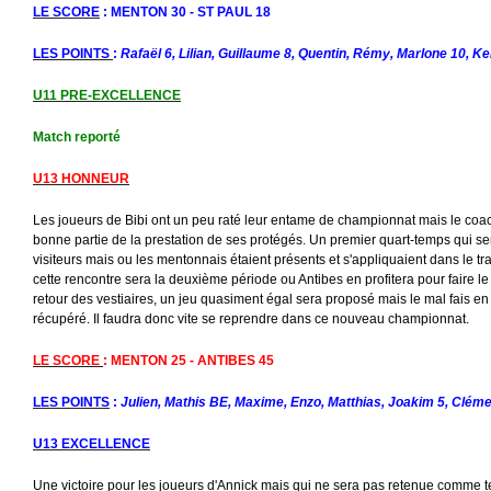
LE SCORE
: MENTON 30 - ST PAUL 18
LES POINTS
:
Rafaël 6, Lilian, Guillaume 8, Quentin, Rémy, Marlone 10, Ke
U11 PRE-EXCELLENCE
Match reporté
U13 HONNEUR
Les joueurs de Bibi ont un peu raté leur entame de championnat mais le co
bonne partie de la prestation de ses protégés. Un premier quart-temps qui s
visiteurs mais ou les mentonnais étaient présents et s'appliquaient dans le 
cette rencontre sera la deuxième période ou Antibes en profitera pour faire 
retour des vestiaires, un jeu quasiment égal sera proposé mais le mal fais en 
récupéré. Il faudra donc vite se reprendre dans ce nouveau championnat.
LE SCORE
: MENTON 25 - ANTIBES 45
LES POINTS
:
Julien, Mathis BE, Maxime, Enzo, Matthias, Joakim 5, Cléme
U13 EXCELLENCE
Une victoire pour les joueurs d'Annick mais qui ne sera pas retenue comme te