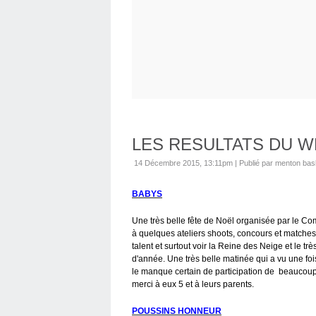
LES RESULTATS DU 
14 Décembre 2015, 13:11pm
|
Publié par menton bas
BABYS
Une très belle fête de Noël organisée par le Com
à quelques ateliers shoots, concours et matches,
talent et surtout voir la Reine des Neige et le tr
d'année. Une très belle matinée qui a vu une fois 
le manque certain de participation de beaucoup
merci à eux 5 et à leurs parents.
POUSSINS HONNEUR