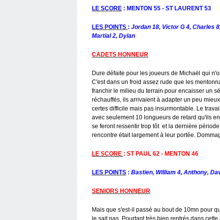
LE SCORE
: MENTON 55 - ST LAURENT 53
LES POINTS
:
Jordan 18, Victor G 4, Charles 8
Martial 2, Dylan
CADETS HONNEUR
Dure défaite pour les joueurs de Michaël qui n'
C'est dans un froid assez rude que les mentonna
franchir le milieu du terrain pour encaisser un 
réchauffés, ils arrivaient à adapter un peu mieu
certes difficile mais pas insurmontable. Le travai
avec seulement 10 longueurs de retard qu'ils e
se feront ressentir trop tôt et la dernière pério
rencontre était largement à leur portée. Domma
LE SCORE
: ST PAUL 62 - MENTON 46
LES POINTS
:
Bastien, William 4, Anthony, Dav
SENIORS HONNEUR
Mais que s'est-il passé au bout de 10mn pour q
le sait pas. Pourtant très bien rentrés dans cet