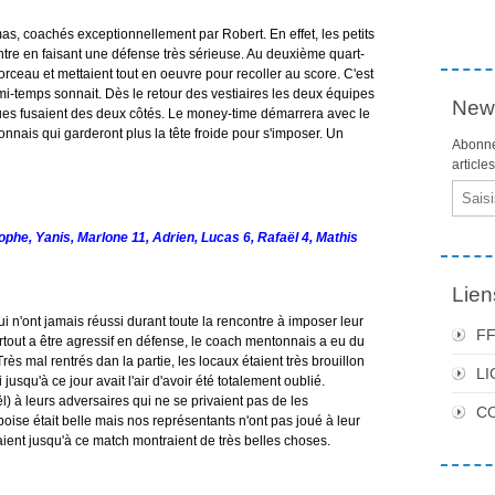
s, coachés exceptionnellement par Robert. En effet, les petits
ntre en faisant une défense très sérieuse. Au deuxième quart-
orceau et mettaient tout en oeuvre pour recoller au score. C'est
i-temps sonnait. Dès le retour des vestiaires les deux équipes
News
ques fusaient des deux côtés. Le money-time démarrera avec le
nnais qui garderont plus la tête froide pour s'imposer. Un
Abonne
article
Email
phe, Yanis, Marlone 11, Adrien, Lucas 6, Rafaël 4, Mathis
Lien
i n'ont jamais réussi durant toute la rencontre à imposer leur
F
urtout a être agressif en défense, le coach mentonnais a eu du
ès mal rentrés dan la partie, les locaux étaient très brouillon
LI
 jusqu'à ce jour avait l'air d'avoir été totalement oublié.
) à leurs adversaires qui ne se privaient pas de les
C
boise était belle mais nos représentants n'ont pas joué à leur
ient jusqu'à ce match montraient de très belles choses.