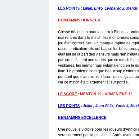
LES POINTS
:
Lilian, Enzo, Léonardo 2, Mehdi,
BENJAMINS HONNEUR
Grosse déception pour la team à Bibi qui auraien
mal rentrés dans le match, les mentonnais compt
jeu était correct. Seul un manque rapide de repli
raison particulière, ils ont baissé les bras aprè
était fait de la part des visiteurs mais rien n'éta
pas cru et étaient persuadés que ce match était 
vestiaires, les mentonnais entamaient bien le q
time. Le problème sera que beaucoup d'efforts se
pendant que d'autres n'en feront pas et ça au b
car ce match était largement à leur portée.
LE SCORE
: MENTON 19 - ARMENIENS 32
LES POINTS
:
Julien, Jean-Félix, Yanis 4, Ma
BENJAMINS EXCELLENCE
Une nouvelle victoire pour les joueurs d'Annick 
sera surement pas la plus belle. Après avoir pro