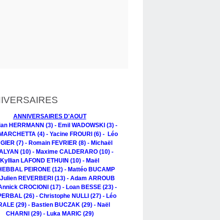
IVERSAIRES
ANNIVERSAIRES D'AOUT
tian HERRMANN (3) - Emil WADOWSKI (3) -
MARCHETTA (4) - Yacine FROURI (6) - Léo
IER (7) - Romain FEVRIER (8) - Michaël
LYAN (10) - Maxime CALDERARO (10) -
Kyllian LAFOND ETHUIN (10) - Maël
EBBAL PEIRONE (12) - Mattéo BUCAMP
- Julien REVERBERI (13) - Adam ARROUB
 Annick CROCIONI (17) - Loan BESSE (23) -
PERBAL (26) - Christophe NULLI (27) - Léo
ALE (29) - Bastien BUCZAK (29) - Naël
CHARNI (29) - Luka MARIC (29)