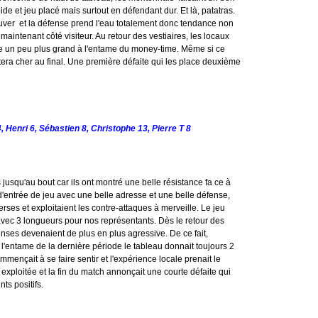
de et jeu placé mais surtout en défendant dur. Et là, patatras.
rouver et la défense prend l'eau totalement donc tendance non
intenant côté visiteur. Au retour des vestiaires, les locaux
ore un peu plus grand à l'entame du money-time. Même si ce
era cher au final. Une première défaite qui les place deuxième
4, Henri 6, Sébastien 8, Christophe 13, Pierre T 8
squ'au bout car ils ont montré une belle résistance fa ce à
d'entrée de jeu avec une belle adresse et une belle défense,
ses et exploitaient les contre-attaques à merveille. Le jeu
t avec 3 longueurs pour nos représentants. Dès le retour des
fenses devenaient de plus en plus agressive. De ce fait,
 l'entame de la dernière période le tableau donnait toujours 2
mmençait à se faire sentir et l'expérience locale prenait le
xploitée et la fin du match annonçait une courte défaite qui
ts positifs.