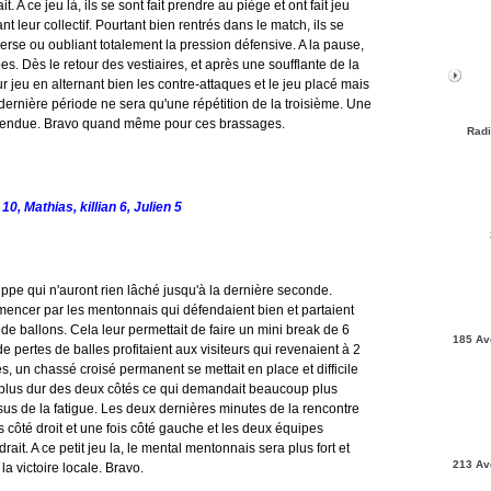
it. A ce jeu là, ils se sont fait prendre au piège et ont fait jeu
t leur collectif. Pourtant bien rentrés dans le match, ils se
erse ou oubliant totalement la pression défensive. A la pause,
. Dès le retour des vestiaires, et après une soufflante de la
r jeu en alternant bien les contre-attaques et le jeu placé mais
 dernière période ne sera qu'une répétition de la troisième. Une
 attendue. Bravo quand même pour ces brassages.
Radi
0, Mathias, killian 6, Julien 5
ippe qui n'auront rien lâché jusqu'à la dernière seconde.
ncer par les mentonnais qui défendaient bien et partaient
e ballons. Cela leur permettait de faire un mini break de 6
185 Av
e pertes de balles profitaient aux visiteurs qui revenaient à 2
s, un chassé croisé permanent se mettait en place et difficile
t plus dur des deux côtés ce qui demandait beaucoup plus
sus de la fatigue. Les deux dernières minutes de la rencontre
s côté droit et une fois côté gauche et les deux équipes
rait. A ce petit jeu la, le mental mentonnais sera plus fort et
213 Av
a victoire locale. Bravo.