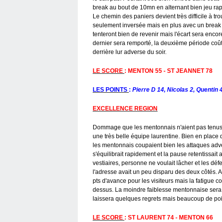
break au bout de 10mn en alternant bien jeu rapi
Le chemin des paniers devient très difficile à t
seulement inversée mais en plus avec un break ma
tenteront bien de revenir mais l'écart sera enc
dernier sera remporté, la deuxième période coût
derrière lur adverse du soir.
LE SCORE
: MENTON 55 - ST JEANNET 78
LES POINTS
:
Pierre D 14, Nicolas 2, Quentin 
EXCELLENCE REGION
Dommage que les mentonnais n'aient pas tenus ju
une très belle équipe laurentine. Bien en place 
les mentonnais coupaient bien les attaques adver
s'équilibrait rapidement et la pause retentissai
vestiaires, personne ne voulait lâcher et les dé
l'adresse avait un peu disparu des deux côtés. A
pts d'avance pour les visiteurs mais la fatigue co
dessus. La moindre faiblesse mentonnaise sera e
laissera quelques regrets mais beaucoup de poin
LE SCORE
: ST LAURENT 74 - MENTON 66