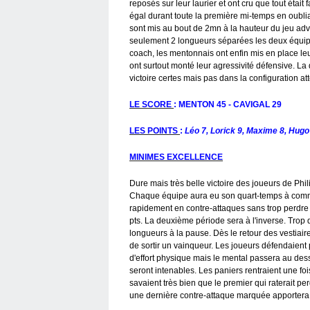
reposés sur leur laurier et ont cru que tout était fa
égal durant toute la première mi-temps en oublian
sont mis au bout de 2mn à la hauteur du jeu adv
seulement 2 longueurs séparées les deux équipes
coach, les mentonnais ont enfin mis en place leu
ont surtout monté leur agressivité défensive. La
victoire certes mais pas dans la configuration
LE SCORE
: MENTON 45 - CAVIGAL 29
LES POINTS
:
Léo 7, Lorick 9, Maxime 8, Hugo 1
MINIMES EXCELLENCE
Dure mais très belle victoire des joueurs de Phil
Chaque équipe aura eu son quart-temps à comme
rapidement en contre-attaques sans trop perdre d
pts. La deuxième période sera à l'inverse. Trop d
longueurs à la pause. Dès le retour des vestiaire
de sortir un vainqueur. Les joueurs défendaien
d'effort physique mais le mental passera au des
seront intenables. Les paniers rentraient une foi
savaient très bien que le premier qui raterait perd
une dernière contre-attaque marquée apportera l