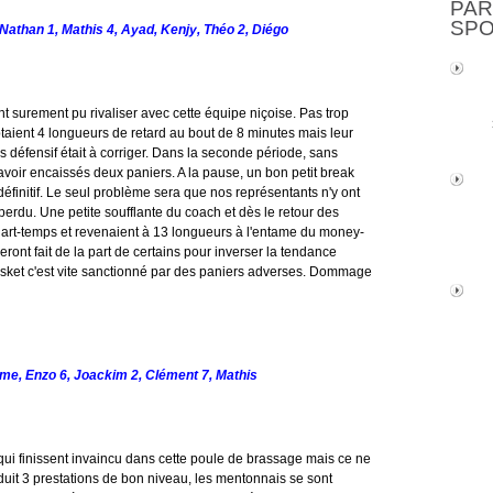
PAR
SP
 Nathan 1, Mathis 4, Ayad, Kenjy, Théo 2, Diégo
t surement pu rivaliser avec cette équipe niçoise. Pas trop
aient 4 longueurs de retard au bout de 8 minutes mais leur
s défensif était à corriger. Dans la seconde période, sans
s avoir encaissés deux paniers. A la pause, un bon petit break
it définitif. Le seul problème sera que nos représentants n'y ont
perdu. Une petite soufflante du coach et dès le retour des
uart-temps et revenaient à 13 longueurs à l'entame du money-
ront fait de la part de certains pour inverser la tendance
asket c'est vite sanctionné par des paniers adverses. Dommage
xime, Enzo 6, Joackim 2, Clément 7, Mathis
qui finissent invaincu dans cette poule de brassage mais ce ne
duit 3 prestations de bon niveau, les mentonnais se sont