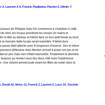
2, Laurent A 9, Franck, Radjabou, Flavien 5, Olivier 7,
oueurs de Philippe mais l'on commence à s'habituer à cette
 de 4mn, les locaux prendront les choses en mains et
re la tête au tableau et même faire un bon petit break au bout
 moindre faille locale serait exploitée. Il fallait donc
 La pause était atteinte avec 8 longueurs d'avance. Dès le retour
 pression défensive mais Menton arrivait à poser son jeu et ne
tait un peu mais rien n'était impossible. Finalement la dernière
té toujours au rendez-vous des deux côté mais l'expérience
n. Une victoire permet juste avant les fêtes de rester dans le
e, David 20, Idriss 12, Franck 2, Laurent 2, Luca 10, Yassine