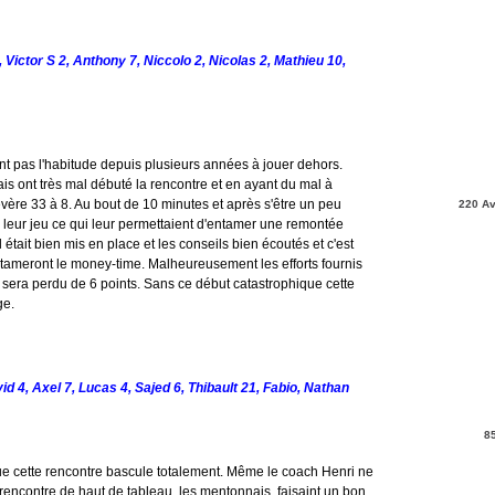
, Victor S 2, Anthony 7, Niccolo 2, Nicolas 2, Mathieu 10,
ont pas l'habitude depuis plusieurs années à jouer dehors.
is ont très mal débuté la rencontre et en ayant du mal à
sévère 33 à 8. Au bout de 10 minutes et après s'être un peu
220 Av
x leur jeu ce qui leur permettaient d'entamer une remontée
l était bien mis en place et les conseils bien écoutés et c'est
ntameront le money-time. Malheureusement les efforts fournis
de sera perdu de 6 points. Sans ce début catastrophique cette
ge.
id 4, Axel 7, Lucas 4, Sajed 6, Thibault 21, Fabio, Nathan
8
ue cette rencontre bascule totalement. Même le coach Henri ne
te rencontre de haut de tableau, les mentonnais faisaint un bon