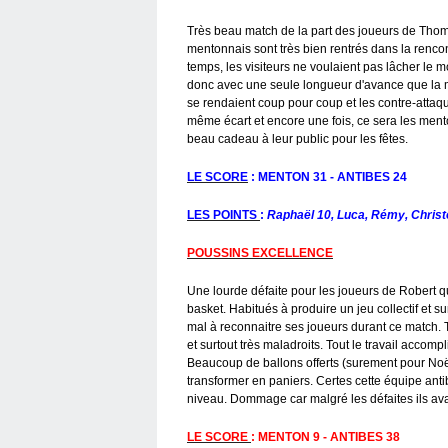
Très beau match de la part des joueurs de Thoma
mentonnais sont très bien rentrés dans la renco
temps, les visiteurs ne voulaient pas lâcher le m
donc avec une seule longueur d'avance que la m
se rendaient coup pour coup et les contre-atta
même écart et encore une fois, ce sera les mento
beau cadeau à leur public pour les fêtes.
LE SCORE
: MENTON 31 - ANTIBES 24
LES POINTS
:
Raphaël 10, Luca, Rémy, Christo
POUSSINS EXCELLENCE
Une lourde défaite pour les joueurs de Robert qu
basket. Habitués à produire un jeu collectif et s
mal à reconnaitre ses joueurs durant ce match. Tr
et surtout très maladroits. Tout le travail accompli
Beaucoup de ballons offerts (surement pour Noël
transformer en paniers. Certes cette équipe anti
niveau. Dommage car malgré les défaites ils ava
LE SCORE
: MENTON 9 - ANTIBES 38