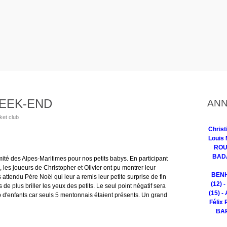
WEEK-END
ANN
ket club
Chris
Louis 
ROUG
BADA
ité des Alpes-Maritimes pour nos petits babys. En participant
 les joueurs de Christopher et Olivier ont pu montrer leur
BENH
ès attendu Père Noël qui leur a remis leur petite surprise de fin
(12) 
de plus briller les yeux des petits. Le seul point négatif sera
(15) -
 d'enfants car seuls 5 mentonnais étaient présents. Un grand
Félix 
BAR