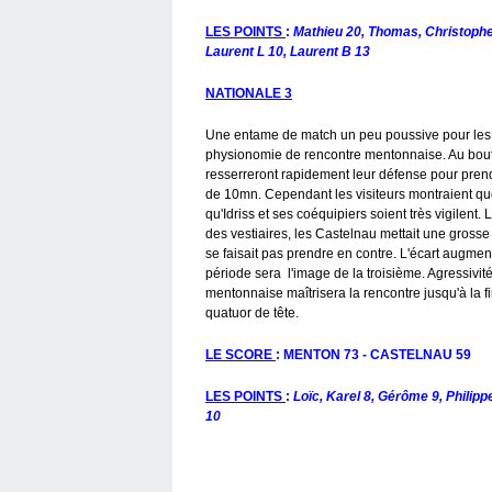
LES POINTS
:
Mathieu 20, Thomas, Christopher 
Laurent L 10, Laurent B 13
NATIONALE 3
Une entame de match un peu poussive pour les j
physionomie de rencontre mentonnaise. Au bout
resserreront rapidement leur défense pour prend
de 10mn. Cependant les visiteurs montraient que la
qu'Idriss et ses coéquipiers soient très vigilent.
des vestiaires, les Castelnau mettait une grosse
se faisait pas prendre en contre. L'écart augmen
période sera l'image de la troisième. Agressivi
mentonnaise maîtrisera la rencontre jusqu'à la fi
quatuor de tête.
LE SCORE
: MENTON 73 - CASTELNAU 59
LES POINTS
:
Loïc, Karel 8, Gérôme 9, Philipp
10