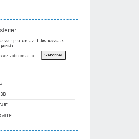
letter
z-vous pour être averti des nouveaux
s publiés.
s
FBB
GUE
OMITE