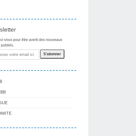
letter
z-vous pour être averti des nouveaux
s publiés.
s
FBB
GUE
OMITE