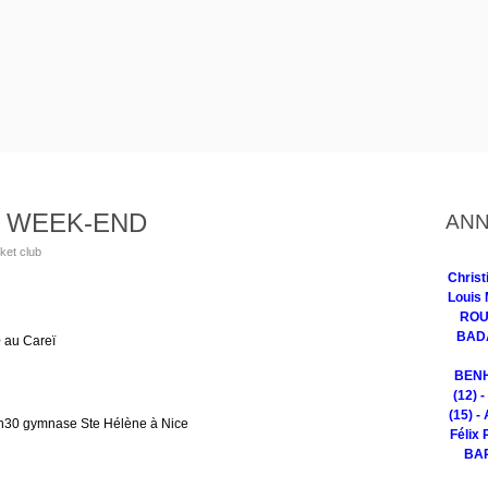
 WEEK-END
ANN
ket club
Chris
Louis 
ROUG
BADA
 au Careï
BENH
(12) 
(15) -
30 gymnase Ste Hélène à Nice
Félix 
BAR