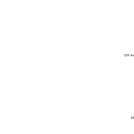
220 Av
8