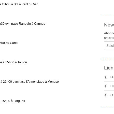
1h00 à St Laurent du Var
h30 gymnase Ranguin à Cannes
News
Abonne
article
00 au Careï
Email
 à 15h00 à Toulon
Lien
F
à 21h00 gymnase l'Annonciade à Monaco
LI
C
 15h00 à Lorgues