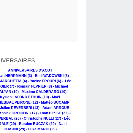
IVERSAIRES
ANNIVERSAIRES D'AOUT
tian HERRMANN (3) - Emil WADOWSKI (3) -
MARCHETTA (4) - Yacine FROURI (6) - Léo
IER (7) - Romain FEVRIER (8) - Michaël
LYAN (10) - Maxime CALDERARO (10) -
Kyllian LAFOND ETHUIN (10) - Maël
EBBAL PEIRONE (12) - Mattéo BUCAMP
- Julien REVERBERI (13) - Adam ARROUB
 Annick CROCIONI (17) - Loan BESSE (23) -
PERBAL (26) - Christophe NULLI (27) - Léo
ALE (29) - Bastien BUCZAK (29) - Naël
CHARNI (29) - Luka MARIC (29)