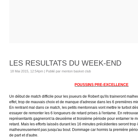
LES RESULTATS DU WEEK-END
18 Mai 2015, 12:54pm
|
Publié par menton basket club
POUSSINS PRE-EXCELLENCE
Un début de match difficile pour les joueurs de Robert qu'ils traineront malhe
effet, trop de mauvais choix et de manque d'adresse dans les 6 premières min
En rentrant mal dans ce match, les petits mentonnais vont mettre le turbot d
essayer de remonter les 6 longueurs de retard prises à l'entame. En retrouvant
représentants gagneront la deuxième et troisième période pour entamer le 
retard. Mais les efforts laissés durant les 16 minutes précédentes seront trop i
malheureusement pas jusqu'au bout. Dommage car hormis la première période
de part et d'autre.