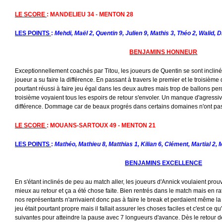
LE SCORE
: MANDELIEU 34 - MENTON 28
LES POINTS
:
Mehdi, Maël 2, Quentin 9, Julien 9, Mathis 3, Théo 2, Walid, 
BENJAMINS HONNEUR
Exceptionnellement coachés par Titou, les joueurs de Quentin se sont inclin
joueur a su faire la différence. En passant à travers le premier et le troisièm
pourtant réussi à faire jeu égal dans les deux autres mais trop de ballons pe
troisième voyaient tous les espoirs de retour s'envoler. Un manque d'agressivi
différence. Dommage car de beaux progrés dans certains domaines n'ont pas é
LE SCORE
: MOUANS-SARTOUX 49 - MENTON 21
LES POINTS
:
Mathéo, Mathieu 8, Matthias 1, Kilian 6, Clément, Martial 2, 
BENJAMINS EXCELLENCE
En s'étant inclinés de peu au match aller, les joueurs d'Annick voulaient prouv
mieux au retour et ça a été chose faite. Bien rentrés dans le match mais en ra
nos représentants n'arrivaient donc pas à faire le break et perdaient même la
jeu était pourtant propre mais il fallait assurer les choses faciles et c'est ce qu'
suivantes pour atteindre la pause avec 7 longueurs d'avance. Dès le retour de