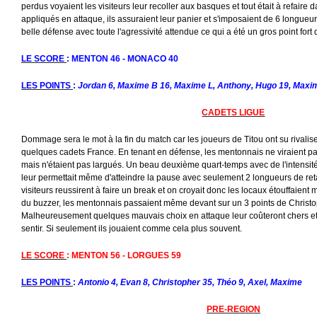
perdus voyaient les visiteurs leur recoller aux basques et tout était à refaire
appliqués en attaque, ils assuraient leur panier et s'imposaient de 6 longueur
belle défense avec toute l'agressivité attendue ce qui a été un gros point fort d
LE SCORE
: MENTON 46 - MONACO 40
LES POINTS
:
Jordan 6, Maxime B 16, Maxime L, Anthony, Hugo 19, Maxime
CADETS LIGUE
Dommage sera le mot à la fin du match car les joueurs de Titou ont su rivalis
quelques cadets France. En tenant en défense, les mentonnais ne viraient pa
mais n'étaient pas largués. Un beau deuxième quart-temps avec de l'intensit
leur permettait même d'atteindre la pause avec seulement 2 longueurs de retar
visiteurs reussirent à faire un break et on croyait donc les locaux étouffaient 
du buzzer, les mentonnais passaient même devant sur un 3 points de Christop
Malheureusement quelques mauvais choix en attaque leur coûteront chers et 
sentir. Si seulement ils jouaient comme cela plus souvent.
LE SCORE
: MENTON 56 - LORGUES 59
LES POINTS
:
Antonio 4, Evan 8, Christopher 35, Théo 9, Axel, Maxime
PRE-REGION