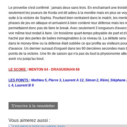
Le proverbe s'est confirmé : jamais deux sans trois. En enchainant une troisi
seulement les joueurs de Kosta ont dit adieu à la montée mais en plus se vo
suite à la victoire de Sophia. Pourtant bien rentraient dans le match, les men
phases de jeu en attaque et arrivaient à bien contenir leur défense mais les 
permettaient donc pas de faire le break. Avec seulement 3 longueurs d'avance 
voir même tout restait à faire. Un troisième quart-temps pitoyable de part et d'
haché par des pertes de balles inimaginables à ce niveau là. La défaite sera
dans le money-time ou la défense était oubliée ce qui profita au visiteurs po
d'avance. Un dernier sursaut d'orgueil dans les 90 dercières secondes mais tr
points de la victoire. Une fin de saison qui n'a pas du tout la physionomie 
avoir cru jusqu'au bout.
LE SCORE
: MENTON 64 - DRAGUIGNAN 68
LES POINTS
:
Mathieu 5, Pierre 3, Laurent A 12, Simon 2, Rémi, Stéphane 2
L 4, Laurent B 9
S'inscrire à la newsletter
Vous aimerez aussi :