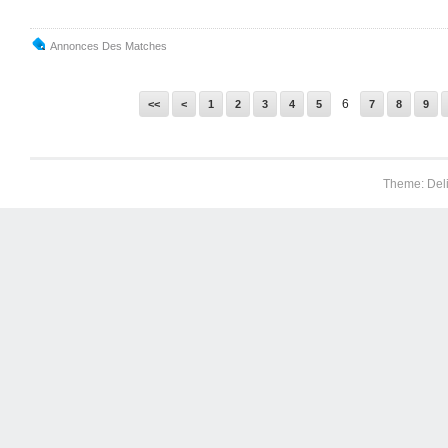
Annonces Des Matches
6
<<
<
1
2
3
4
5
7
8
9
Theme: Del