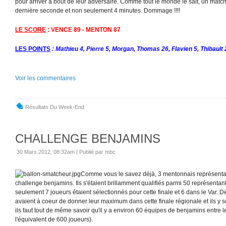
pour arriver à bout de leur adversaire. Comme tout le monde le sait, un match
dernière seconde et non seulement 4 minutes. Dommage !!!!
LE SCORE
: VENCE 89 - MENTON 87
LES POINTS
: Mathieu 4, Pierre 5, Morgan, Thomas 26, Flavien 5, Thibault 2
Voir les commentaires
Résultats Du Week-End
CHALLENGE BENJAMINS
30 Mars 2012, 08:32am
|
Publié par mbc
Comme vous le savez déjà, 3 mentonnais représentaie
challenge benjamins. Ils s'étaient brillamment qualifiés parmi 50 représenta
seulement 7 joueurs étaient sélectionnés pour cette finale et 6 dans le Var. Déj
avaient à coeur de donner leur maximum dans cette finale régionale et ils y son
ils faut tout de même savoir qu'il y a environ 60 équipes de benjamins entre le
l'équivalent de 600 joueurs).