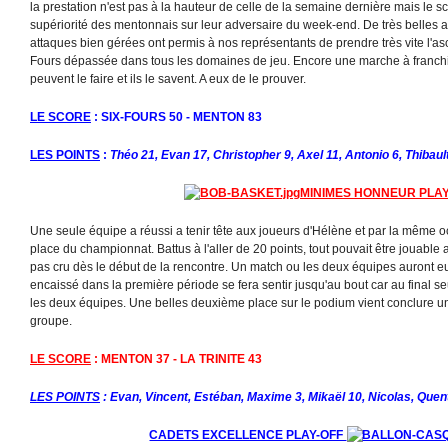
la prestation n'est pas à la hauteur de celle de la semaine dernière mais le sc
supériorité des mentonnais sur leur adversaire du week-end. De très belles ac
attaques bien gérées ont permis à nos représentants de prendre très vite l'a
Fours dépassée dans tous les domaines de jeu. Encore une marche à franchir
peuvent le faire et ils le savent. A eux de le prouver.
LE SCORE
: SIX-FOURS 50 - MENTON 83
LES POINTS
:
Théo 21, Evan 17, Christopher 9, Axel 11, Antonio 6, Thibault
MINIMES HONNEUR PLAY
Une seule équipe a réussi a tenir tête aux joueurs d'Hélène et par la même o
place du championnat. Battus à l'aller de 20 points, tout pouvait être jouable 
pas cru dès le début de la rencontre. Un match ou les deux équipes auront eu
encaissé dans la première période se fera sentir jusqu'au bout car au final s
les deux équipes. Une belles deuxième place sur le podium vient conclure un
groupe.
LE SCORE
: MENTON 37 - LA TRINITE 43
LES POINTS
: Evan, Vincent, Estéban, Maxime 3, Mikaël 10, Nicolas, Quen
CADETS EXCELLENCE PLAY-OFF