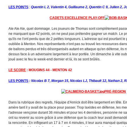
LES POINTS
:
Quentin L 2, Valentin 4, Guillaume 2, Quentin C 9, Julien 2, J
CADETS EXCELLENCE PLAY-OFF
Aïe Aïe Aïe, quel dommage. Les joueurs de Thomas sont complètement passés
ne marquant que 42 points, on ne peut pas prétendre gagner un match. Le pr
qu'ils ne l'ont perdu que de 2 petites longueurs. L'adresse qui est pourtant le 
oubliée à Menton. Nos représentants n'ont pas su trouvé les ressources dans
de ballons perdus et très désorganisés autant en attaque qu'en défense, ils n
dessus face à un adversaire largement à leur portée. Un dimanche à vite oublie
joué avec le feu le week-end dernier et là, ils se sont brûlés.
LE SCORE
: MOUGINS 44 - MENTON 42
LES POINTS
: Nicolas B 7, Morgan 15, Nicolas LJ, Thibault 12, Nathan 2, 
PRE-REGION
Dans la rubrique des regrets, l'équipe d'Annick doit être largement en tête. E
amère tant il y avait de la place pour passer. Trop laxistes en défense, les me
l'adresse vençoise durant 36 minutes et pour les 4 dernières, personne ne sai
ont su revenir au score grâce à une défense que la coach leur avait demandé
la rencontre. En infligeant un 17 à 7 en 4 minutes, il leur aura manqué que