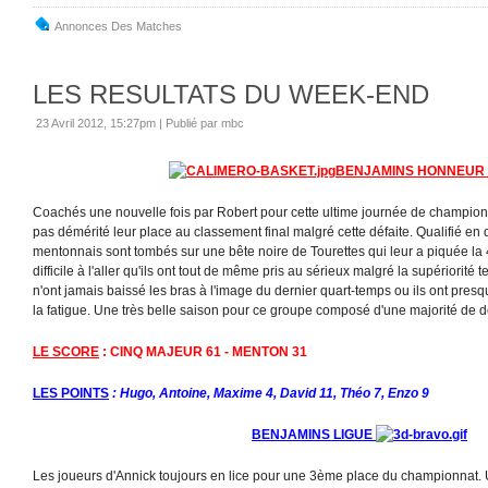
Annonces Des Matches
LES RESULTATS DU WEEK-END
23 Avril 2012, 15:27pm
|
Publié par mbc
BENJAMINS HONNEUR 
Coachés une nouvelle fois par Robert pour cette ultime journée de championn
pas démérité leur place au classement final malgré cette défaite. Qualifié en
mentonnais sont tombés sur une bête noire de Tourettes qui leur a piquée l
difficile à l'aller qu'ils ont tout de même pris au sérieux malgré la supériorité 
n'ont jamais baissé les bras à l'image du dernier quart-temps ou ils ont pres
la fatigue. Une très belle saison pour ce groupe composé d'une majorité de d
LE SCORE
: CINQ MAJEUR 61 - MENTON 31
LES POINTS
: Hugo, Antoine, Maxime 4, David 11, Théo 7, Enzo 9
BENJAMINS LIGUE
Les joueurs d'Annick toujours en lice pour une 3ème place du championnat.