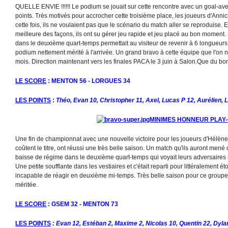
QUELLE ENVIE !!!!!! Le podium se jouait sur cette rencontre avec un goal-ave
points. Très motivés pour accrocher cette troisième place, les joueurs d'Annic
cette fois, ils ne voulaient pas que le scénario du match aller se reproduise. 
meilleure des façons, ils ont su gérer jeu rapide et jeu placé au bon moment
dans le deuxième quart-temps permettait au visiteur de revenir à 6 longueurs. A
podium nettement mérité à l'arrivée. Un grand bravo à cette équipe que l'on n'
mois. Direction maintenant vers les finales PACA le 3 juin à Salon.Que du bonus
LE SCORE
: MENTON 56 - LORGUES 34
LES POINTS
:
Théo, Evan 10, Christopher 11, Axel, Lucas P 12, Aurélien, 
MINIMES HONNEUR PLAY
Une fin de championnat avec une nouvelle victoire pour les joueurs d'Hélène 
coûtent le titre, ont réussi une très belle saison. Un match qu'ils auront men
baisse de régime dans le deuxième quart-temps qui voyait leurs adversaires 
Une petite soufflante dans les vestiaires et c'était reparti pour littéralement ét
incapable de réagir en deuxième mi-temps. Très belle saison pour ce group
méritée.
LE SCORE
: GSEM 32 - MENTON 73
LES POINTS
: Evan 12, Estéban 2, Maxime 2, Nicolas 10, Quentin 22, Dyl