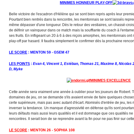
MINIMES HONNEUR PLAY-OFF
Belle victoire de l'escadron d'Hélène qui se sont bien repris après leur prem
Pourtant bien rentrés dans la rencontre, les mentonnais se sont laissés repre
même dépasser d'une longueur. Dès le retour des vestiaires, un chassé-croi
de définir un vainqueur dans ce match mais la soufflante du coach à l'entame
ses fruits. En infligeant un 20 à 6 à des niçois amorphes, les mentonnais ont 
play-off par hasard. Il faudra simplement le confirmer dès la prochaine rencon
LE SCORE
: MENTON 59 - GSEM 47
LES POINTS
:
Evan 4, Vincent 1, Estéban, Thomas 21, Maxime 8, Nicolas 2
D, Myke
MINIMES EXCELLENCE
Cette année sera vraiment une année à oublier pour les joueurs de Robert. 
domaines de jeu, on se demande s'ils avaient envie de faire quelques chose
certe supérieure, mais pas avec autant d'écart. Atomisés d'entrée de jeu, les
inverser la tendance. Un manque d'agressivité en défense qu'ils sont pourtan
leurs défauts mais aussi leurs qualités et il est dommage que ces qualités ne 
rencontres. Il serait bon de se reprendre avant la fin pour ne pas finir sur cette
LE SCORE
: MENTON 26 - SOPHIA 108