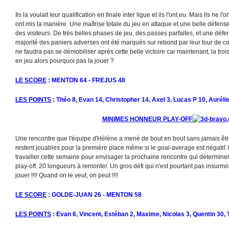
Ils la voulait leur qualification en finale inter ligue et ils l'ont eu. Mais ils ne 
ont mis la manière. Une maîtrise totale du jeu en attaque et une belle défense
des visiteurs. De très belles phases de jeu, des passes parfaites, et une déf
majorité des paniers adverses ont été marqués sur rebond par leur tour de cont
ne faudra pas se démobiliser après cette belle victoire car maintenant, la tr
en jeu alors pourquoi pas la jouer ?
LE SCORE
: MENTON 64 - FREJUS 48
LES POINTS
: Théo 8, Evan 14, Christopher 14, Axel 3, Lucas P 10, Auréli
MINIMES HONNEUR PLAY-OFF
Une rencontre que l'équipe d'Hélène a mené de bout en bout sans jamais être
restent jouables pour la première place même si le goal-average est négatif. 
travailler cette semaine pour envisager la prochaine rencontre qui détermine
play-off. 20 longueurs à remonter. Un gros défi qui n'est pourtant pas insurm
jouer !!!! Quand on le veut, on peut !!!!
LE SCORE
: GOLDE-JUAN 26 - MENTON 58
LES POINTS
: Evan 6, Vincent, Estéban 2, Maxime, Nicolas 3, Quentin 30