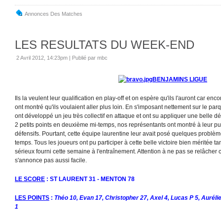
Annonces Des Matches
LES RESULTATS DU WEEK-END
2 Avril 2012, 14:23pm
|
Publié par mbc
BENJAMINS LIGUE
Ils la veulent leur qualification en play-off et on espère qu'ils l'auront car enc
ont montré qu'ils voulaient aller plus loin. En s'imposant nettement sur le pa
ont développé un jeu très collectif en attaque et ont su appliquer une belle 
2 petits points en deuxième mi-temps, nos représentants ont montré à leur p
défensifs. Pourtant, cette équipe laurentine leur avait posé quelques problèm
temps. Tous les joueurs ont pu participer à cette belle victoire bien méritée tan
sérieux fourni cette semaine à l'entraînement. Attention à ne pas se relâcher 
s'annonce pas aussi facile.
LE SCORE
: ST LAURENT 31 - MENTON 78
LES POINTS
:
Théo 10, Evan 17, Christopher 27, Axel 4, Lucas P 5, Auréli
1