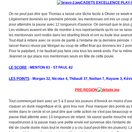
CADETS EXCELLENCE PLAY-
On ne peut pas dire que Thomas a laissé une tâche facile à Olivier ce week
Légèrement dominés en première période, les mentonnais ont mis un coup d
pour atteindre la pause avec 12 longueurs d'avance. On pensait que le plus gros
Les visiteurs avaient en tête de montrer à nos représentants qu'ils ne se laisse
les mentonnais sont restés dans les strarting block et ont vu toute leur avan
Tout était à refaire avec ce score de parité à l'entame de la dernière période.
lancer-francs réussi par Morgan au coup de sifflet final qui donnera les 2 poin
Pour le palpitant, il ne faudrait pas faire cela tous les week-ends. Par la m
Jeannet ce qui place nos mentonnais seuls en tête de cette poule.
LE SCORE
: MENTON 83 - ST PAUL 82
LES POINTS
: Morgan 32, Nicolas 4, Thibault 37, Nathan 7, Rayane 3, Kévi
PRE-REGION
Tout commençait bien avec un 5 à 0 pour les joueurs d'Annick en moins d'une
claquer un dunk magnifique et là, gros trou noir. Pour marquer des points au b
rentre dans le cercle et on peut dire que cette action ne s'est pas beaucoup 
pause était atteinte avec 13 longueurs de retard. Va savoir quelle mouche e
roquebrunois à la pause mais une petite envie est survenue dès l'entame de 
été de courte durée mais tout le monde y a cru (sauf peut-être les joueurs). 