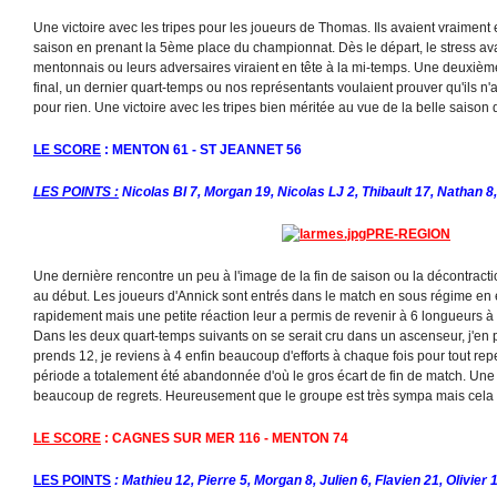
Une victoire avec les tripes pour les joueurs de Thomas. Ils avaient vraiment e
saison en prenant la 5ème place du championnat. Dès le départ, le stress ava
mentonnais ou leurs adversaires viraient en tête à la mi-temps. Une deuxièm
final, un dernier quart-temps ou nos représentants voulaient prouver qu'ils n'a
pour rien. Une victoire avec les tripes bien méritée au vue de la belle saison 
LE SCORE
: MENTON 61 - ST JEANNET 56
LES POINTS :
Nicolas BI 7, Morgan 19, Nicolas LJ 2, Thibault 17, Nathan 
PRE-REGION
Une dernière rencontre un peu à l'image de la fin de saison ou la décontraction
au début. Les joueurs d'Annick sont entrés dans le match en sous régime en 
rapidement mais une petite réaction leur a permis de revenir à 6 longueurs à 
Dans les deux quart-temps suivants on se serait cru dans un ascenseur, j'en pr
prends 12, je reviens à 4 enfin beaucoup d'efforts à chaque fois pour tout rep
période a totalement été abandonnée d'où le gros écart de fin de match. Une 
beaucoup de regrets. Heureusement que le groupe est très sympa mais cela n
LE SCORE
: CAGNES SUR MER 116 - MENTON 74
LES POINTS
: Mathieu 12, Pierre 5, Morgan 8, Julien 6, Flavien 21, Olivier 