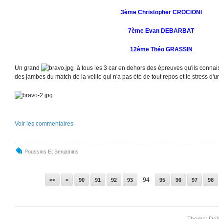
3ème Christopher CROCIONI
7ème Evan DEBARBAT
12ème Théo GRASSIN
Un grand
à tous les 3 car en dehors des épreuves qu'ils connaissa
des jambes du match de la veille qui n'a pas été de tout repos et le stress d'un
Voir les commentaires
Poussins Et Benjamins
10
20
30
40
50
60
70
80
94
<<
<
90
91
92
93
95
96
97
98
Theme: Del