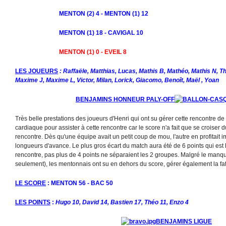
MENTON (2) 4 - MENTON (1) 12
MENTON (1) 18 - CAVIGAL 10
MENTON (1) 0 - EVEIL 8
LES JOUEURS
: Raffaële, Matthias, Lucas, Mathis B, Mathéo, Mathis N, T
Maxime J, Maxime L, Victor, Milan, Lorick, Giacomo, Benoît, Maël , Yoan
BENJAMINS HONNEUR PALY-OFF
Très belle prestations des joueurs d'Henri qui ont su gérer cette rencontre de b
cardiaque pour assister à cette rencontre car le score n'a fait que se croiser 
rencontre. Dès qu'une équipe avait un petit coup de mou, l'autre en profitait
longueurs d'avance. Le plus gros écart du match aura été de 6 points qui est l
rencontre, pas plus de 4 points ne séparaient les 2 groupes. Malgré le manque
seulement), les mentonnais ont su en dehors du score, gérer également la fati
LE SCORE
: MENTON 56 - BAC 50
LES POINTS
:
Hugo 10, David 14, Bastien 17, Théo 11, Enzo 4
BENJAMINS LIGUE