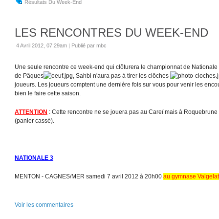
Résultats Du Week-End
LES RENCONTRES DU WEEK-END
4 Avril 2012, 07:29am
|
Publié par mbc
Une seule rencontre ce week-end qui clôturera le championnat de Nationale
de Pâques
, Sahbi n'aura pas à tirer les clôches
joueurs. Les joueurs comptent une dernière fois sur vous pour venir les en
bien le faire cette saison.
ATTENTION
: Cette rencontre ne se jouera pas au Careï mais à Roquebrune 
(panier cassé).
NATIONALE 3
MENTON - CAGNES/MER samedi 7 avril 2012 à 20h00
au gymnase Valgela
Voir les commentaires