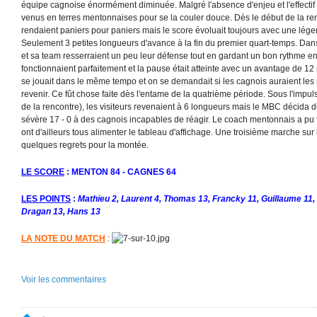
équipe cagnoise énormément diminuée. Malgré l'absence d'enjeu et l'effectif ré
venus en terres mentonnaises pour se la couler douce. Dès le début de la re
rendaient paniers pour paniers mais le score évoluait toujours avec une lég
Seulement 3 petites longueurs d'avance à la fin du premier quart-temps. Da
et sa team resserraient un peu leur défense tout en gardant un bon rythme en
fonctionnaient parfaitement et la pause était atteinte avec un avantage de 12
se jouait dans le même tempo et on se demandait si les cagnois auraient les
revenir. Ce fût chose faite dès l'entame de la quatrième période. Sous l'impu
de la rencontre), les visiteurs revenaient à 6 longueurs mais le MBC décida de
sévère 17 - 0 à des cagnois incapables de réagir. Le coach mentonnais a pu f
ont d'ailleurs tous alimenter le tableau d'affichage. Une troisième marche su
quelques regrets pour la montée.
LE SCORE
: MENTON 84 - CAGNES 64
LES POINTS
:
Mathieu 2, Laurent 4, Thomas 13, Francky 11, Guillaume 11, 
Dragan 13, Hans 13
LA NOTE DU MATCH
:
Voir les commentaires