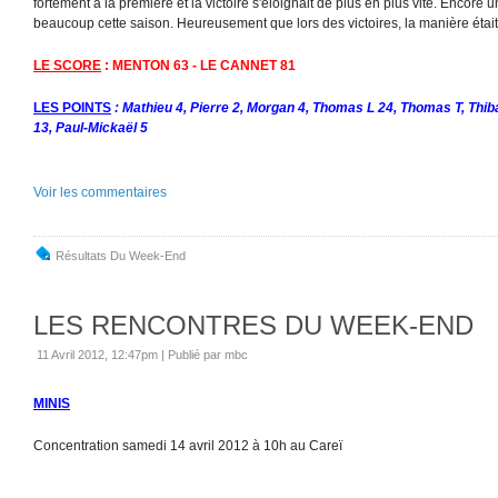
fortement à la première et la victoire s'éloignait de plus en plus vite. Encore u
beaucoup cette saison. Heureusement que lors des victoires, la manière était 
LE SCORE
: MENTON 63 - LE CANNET 81
LES POINTS
: Mathieu 4, Pierre 2, Morgan 4, Thomas L 24, Thomas T, Thibaul
13, Paul-Mickaël 5
Voir les commentaires
Résultats Du Week-End
LES RENCONTRES DU WEEK-END
11 Avril 2012, 12:47pm
|
Publié par mbc
MINIS
Concentration samedi 14 avril 2012 à 10h au Careï