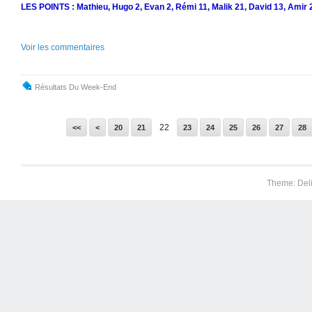
LES POINTS : Mathieu, Hugo 2, Evan 2, Rémi 11, Malik 21, David 13, Amir 2
Voir les commentaires
Résultats Du Week-End
10
22
<<
<
20
21
23
24
25
26
27
28
Theme: Del